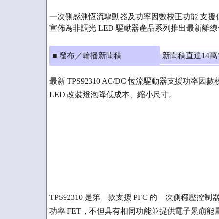
一次側感測恆流驅動器及功率因數校正功能 支援低成
宣佈為非調光 LED 驅動器產品系列推出最新離
■ 發布／輪播新聞稿
新聞稿直達14
最新 TPS92310 AC/DC 恆流驅動器支援功率因數校正
LED 改裝燈泡降低成本、縮小尺寸。
TPS92310 是第一款支援 PFC 的一次側穩壓控制器
功率 FET，不但具有相同功能並提供電子累崩能量 (avala