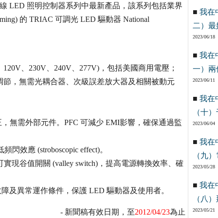
是 TI 離線 LED 照明控制器系列中最新產品，該系列包括業界
■
我在
ng) 的 TRIAC 可調光 LED 驅動器 National
二）最
2023/06/18
■
我在
120V、230V、240V、277V)，包括美國商用電壓；
一）兩
電流調節，無需光耦合器、次級誤差放大器及相關被動元
2023/06/11
■
我在
（十）
正，無需外部元件。PFC 可減少 EMI影響，確保通過監
2023/06/04
■
我在
stroboscopic effect)。
（九）
可實現谷值開關 (valley switch)，提高電源轉換效率、確
2023/05/28
■
我在
障及異常運作條件，保護 LED 驅動器及使用者。
（八）
2023/05/21
- 新聞稿有效日期，至
2012/04/23
為止