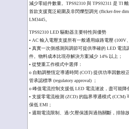
減少零組件數量。TPS92310 與 TPS92311 
首款支援寬泛範圍及非閃爍型調光 (flicker-free dimmi
LM3445。
TPS92310 LED 驅動器主要特性與優勢
• AC 輸入電壓支援所有一般通用線路電壓 (100V、
• 真實一次側感測與調節可提供準確的 LED 
件。物料成本比現存解決方案減少 14% 以上；
• 從雙重工作模式中選擇：
o 自動調整恆定導通時間 (COT) 提供功率因數校
管承認標準 (regulatory approval) ；
o 峰值電流控制支援低 LED 電流漣波，盡可能降低頻閃效應 (
• 支援零電流檢測 (ZCD) 的臨界導通模式 (CCM) 
保低 EMI；
• 週期電流限制、過/欠壓保護與過熱關斷，排除故