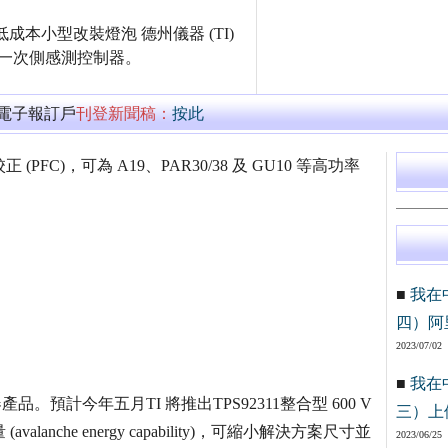
本小型改裝燈泡 德州儀器 (TI)
線一次側感測控制器。
萬電子報訂戶
刊登新聞稿：
按此
 (PFC)，可為 A19、PAR30/38 及 GU10 等高功率
■
我在
四）阿
2023/07/02
■
我在
產品。預計今年五月TI 將推出TPS92311整合型 600 V
三）上
nche energy capability)，可縮小解決方案尺寸並
2023/06/25