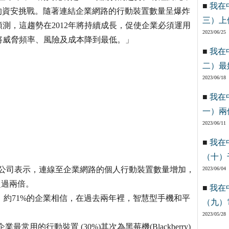
■
我在
的資安挑戰。隨著連結企業網路的行動裝置數量呈爆炸
三）上
測，這趨勢在2012年將持續成長，促使企業必須運用
2023/06/25
將威脅頻率、風險及成本降到最低。」
■
我在
二）最
2023/06/18
■
我在
一）兩
2023/06/11
■
我在
（十）
訪公司表示，連線至企業網路的個人行動裝置數量增加，
2023/06/04
超過兩倍。
■
我在
：約71%的企業相信，在過去兩年裡，智慧型手機和平
（九）
2023/05/28
業最常用的行動裝置 (30%)其次為黑莓機(Blackberry)