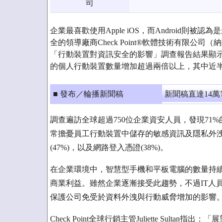
司
企業最喜歡使用Apple iOS，而Android則
全的領導廠商Check Point®軟體技術有限公司
「行動裝置對資訊安全的影響」調查報告結果顯
的個人行動裝置數量增加超過兩倍以上，其中近
■ 發布／輪播新聞稿
新聞稿直達14
調查遍訪全球超過750位企業資安人員，發現71
常擔憂員工行動裝置中儲存的敏感資訊及隱私外洩，
(47%)，以及網路登入憑證(38%)。
在企業環境中，智慧型手機和平板電腦的數量持
商業利益。雖然企業逐漸接受此趨勢，不過IT人
保護公司免受於資料外洩與行動威脅增加的影響
Check Point全球行銷主管Juliette Sult