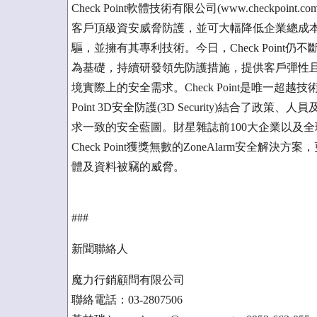
Check Point軟體技術有限公司(www.check
客戶頂級資安威脅防護，並可大幅降低企業總成本。同時，C
驅，並擁有其專利技術。今日，Check Point仍不斷創新、以其
為基礎，持續研發領先防護措施，提供客戶彈性
境實際上的安全需求。Check Point是唯一超
Point 3D安全防護(3D Security)結合
求一致的安全藍圖。財星雜誌前100大企業以及全球成
Check Point獲獎無數的ZoneAlarm安
體及資料被竊的威脅。
###
新聞聯絡人
魔力行銷顧問有限公司
聯絡電話：03-2807506