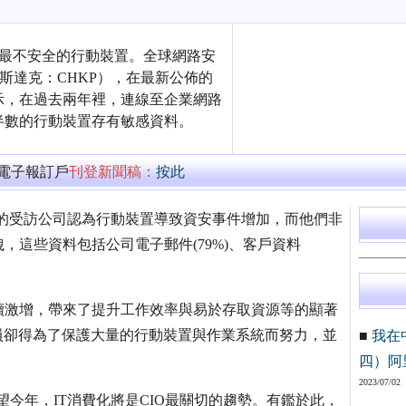
被認為是最不安全的行動裝置。全球網路安
（納斯達克：CHKP），在最新公佈的
示，在過去兩年裡，連線至企業網路
半數的行動裝置存有敏感資料。
萬電子報訂戶
刊登新聞稿：
按此
%的受訪公司認為行動裝置導致資安事件增加，而他們非
這些資料包括公司電子郵件(79%)、客戶資料
續激增，帶來了提升工作效率與易於存取資源等的顯著
員卻得為了保護大量的行動裝置與作業系統而努力，並
■
我在
。
四）阿
2023/07/02
an指出：「展望今年，IT消費化將是CIO最關切的趨勢。有鑑於此，