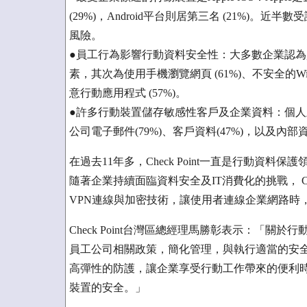
(29%)，Android平台則居第三名 (21%)。近半
風險。
●員工行為影響行動資料安全性：大多數企業認
素，其次為使用手機瀏覽網頁 (61%)、不安全的Wi-
意行動應用程式 (57%)。
●許多行動裝置儲存敏感性客戶及企業資料：個
公司電子郵件(79%)、客戶資料(47%)，以及內
在過去11年多，Check Point一直是行動資料保
隨著企業持續面臨資料安全及IT消費化的挑戰， Check 
VPN連線與加密技術，讓使用者連線企業網路時
Check Point台灣區總經理馬勝彰表示：「
員工公司相關政策，簡化管理，與執行適當的安全存取
高彈性的防護，讓企業享受行動工作帶來的便利
裝置的安全。」