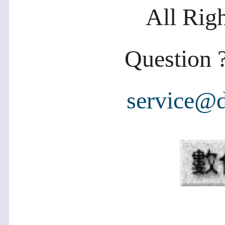
All Rig
Question ?
service@d