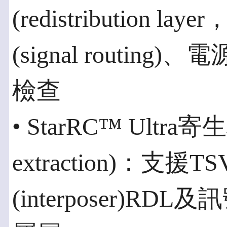
(redistribution 
(signal routin
檢查
• StarRC™ Ultra寄生
extraction)：支
(interposer)RDL及訊