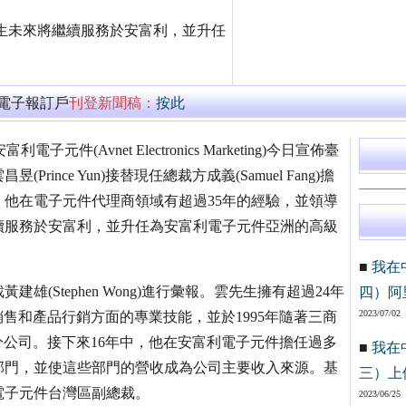
方先生未來將繼續服務於安富利，並升任
萬電子報訂戶
刊登新聞稿：
按此
子元件(Avnet Electronics Marketing)今日宣佈臺
ince Yun)接替現任總裁方成義(Samuel Fang)擔
他在電子元件代理商領域有超過35年的經驗，並領導
續服務於安富利，並升任為安富利電子元件亞洲的高級
■
我在
(Stephen Wong)進行彙報。雲先生擁有超過24年
四）阿
2023/07/02
備銷售和產品行銷方面的專業技能，並於1995年隨著三商
台灣分公司。接下來16年中，他在安富利電子元件擔任過多
■
我在
部門，並使這些部門的營收成為公司主要收入來源。基
三）上
電子元件台灣區副總裁。
2023/06/25