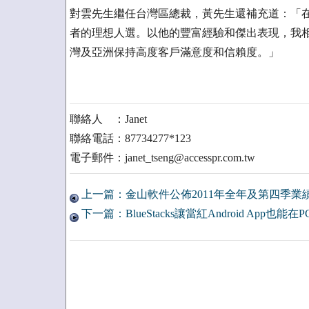
對雲先生繼任台灣區總裁，黃先生還補充道：「
者的理想人選。以他的豐富經驗和傑出表現，我
灣及亞洲保持高度客戶滿意度和信賴度。」
聯絡人 ：Janet
聯絡電話：87734277*123
電子郵件：janet_tseng@accesspr.com.tw
上一篇：金山軟件公佈2011年全年及第四季業
下一篇：BlueStacks讓當紅Android App也能在P