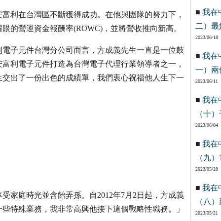
■
我在
安富利在台灣區不斷獲得成功。在他與團隊的努力下，
二）最
耀眼的營運資金報酬率(ROWC)，並將營收推向新高。
2023/06/18
利電子元件台灣分公司而言，方成義先生一直是一位鼓
■
我在
安富利電子元件打造為台灣電子代理行業領導者之一，
一）兩
生交出了一份出色的成績單，我們衷心祝福他人生下一
2023/06/11
■
我在
（十）
2023/06/04
■
我在
（九）
2023/05/28
■
我在
享受家庭時光並含飴弄孫。自2012年7月2日起，方成義
（八）
一些特殊業務，我非常高興他接下這個戰略性職務。」
2023/05/21