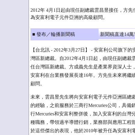
2012年 4月1日起由現任副總裁雲昌昱接任，
為安富利電子元件亞洲的高級顧問。
■ 發布／輪播新聞稿
新聞稿直達14
【台北訊 - 2012年3月27日】 - 安富利公司旗下的安富利電
灣區新總裁。自2012年4月1日起，由現任副總裁雲昌昱(Pr
任台灣區新總裁。方成義先生是產業界資深人士，
安富利在台業務發展長達16年。方先生未來將繼
顧問。
未來，雲昌昱先生將向安富利電子元件亞洲區總裁黃建雄
的經驗，之前服務於三商行Mercuries公司，具
行Mercuries和安富利整併後，加入安富利的
種職務，帶領過半導體行銷，業務部與應用工程
於這些傑出的表現，他於2010年被升任為安富利