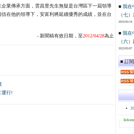
在企業傳承方面，雲昌昱先生無疑是台灣區下一屆領導
■
我在
相信在他的領導下，安富利將延續優秀的成績，並在台
（七）
2023/05/14
■
我在
- 新聞稿有效日期，至
2012/04/28
為止
（六）
2023/05/07
■ 訂
績
C運行!
2
Inform