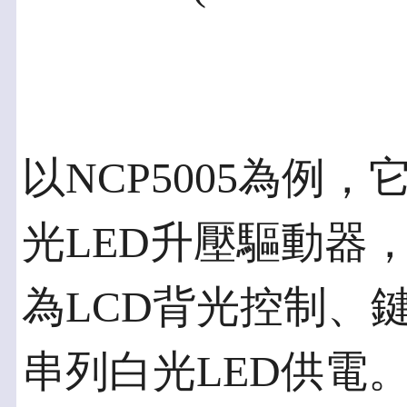
以NCP5005為例
光LED升壓驅動器，
為LCD背光控制、
串列白光LED供電