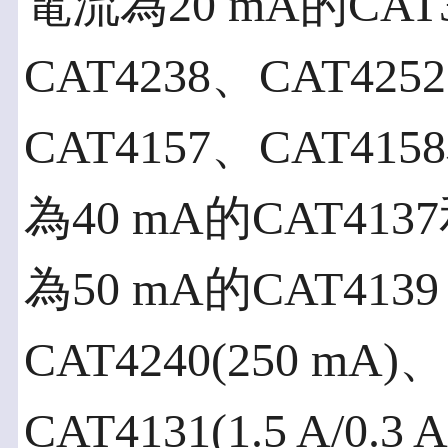
電流為20 mA的CAT
CAT4238、CAT425
CAT4157、CAT41
為40 mA的CAT41
為50 mA的CAT4
CAT4240(250 mA)
CAT4131(1.5 A/0.3