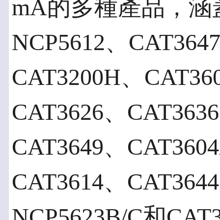
mA的多種產品，涵蓋N
NCP5612、CAT364
CAT3200H、CAT36
CAT3626、CAT363
CAT3649、CAT360
CAT3614、CAT364
NCP5623B/C和C