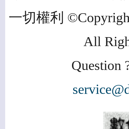
一切權利 ©Copyright 2
All Rig
Question ?
service@d