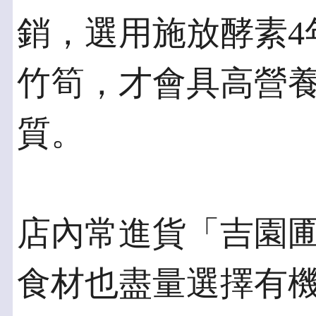
銷，選用施放酵素4
竹筍，才會具高營
質。
店內常進貨「吉園
食材也盡量選擇有