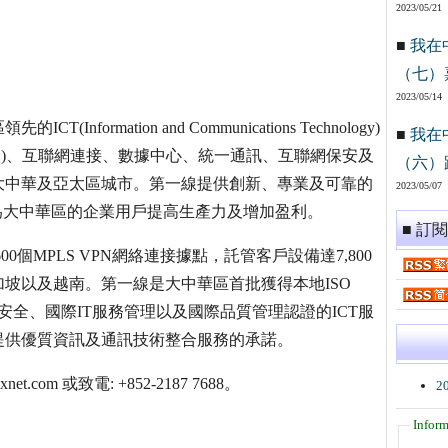
2023/05/21
■
我在
（七）
2023/05/14
ormation and Communications Technology)
■
我在
務組合)、互聯網連接、數據中心、統一通訊、互聯網保安及
（六）
大中華及亞太區城市。第一線提供創新、專業及可靠的
2023/05/07
為大中華區的企業用戶提高生產力及增加盈利。
■ 訂
0個MPLS VPN網絡連接據點，託管客戶設備達7,800
坡以及越南。第一線是大中華區首批獲得本地ISO
01:2008信息安全、國際IT服務管理以及國際品質管理認證的ICT服
提供優質資訊及通訊技術整合服務的承諾。
om 或致電: +852-2187 7688。
2
Inform