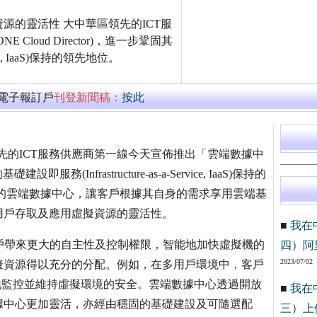
源的靈活性 大中華區領先的ICT服
oud Director)，進一步鞏固其
ice, IaaS)保持的領先地位。
萬電子報訂戶
刊登新聞稿：
按此
中華區領先的ICT服務供應商第一線今天宣佈推出「雲端數據中
即服務(Infrastructure-as-a-Service, IaaS)保持的
r為基礎架構的雲端數據中心，讓客戶根據其自身的需求享用雲端基
用戶存取及應用虛擬資源的靈活性。
■
我在
，為客戶帶來更大的自主性及控制權限，智能地加快虛擬機的
四）阿
2023/07/02
擬資源得以充分的分配。例如，在多用戶環境中，客戶
，方便地監控並維持虛擬環境的安全。雲端數據中心透過開放
■
我在
據中心更加靈活，亦經由穩固的基礎建設及可隨選配
三）上