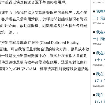
成本並得以快速傳送資源予每個終端用戶。
2023/06/25
■
我在
數據中心引領我們進入雲端託管服務的新境界，為企業
二）最
。客戶現在只需利用滑鼠，於彈指間就能根據現有資源
2023/06/18
易的用戶介面，啟動虛擬機、組織網絡及防火牆至各終端
給第一線。」
■
我在
一）兩
寄存服務 (Cloud Dedicated Hosting,
2023/06/11
個更強、可自我管理且價格合理的解決方案，更具成本效
■
我在
第一線是次推出雲端數據中心，讓客戶在省卻大量前期
（十）
間傳送數據及更有效率改變虛擬應用。透過相對低廉的
2023/06/04
立的vCPU及vRAM、標準或高性能硬碟以及靈活地
■
我在
（九）
2023/05/28
■
我在
（八）