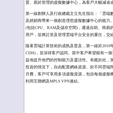
置、易於管理的虛擬數據中心，為客戶大幅減省
第一線創辦人及行政總裁文立先生指出：「雲端
及經銷商帶來一個創造理想虛擬數據中心的能力
(包括CPU、RAM及儲存空間)，通過自助、簡
用戶，並將託管及管理雲端平台安全的重任，交
隨著雲端計算技術的成熟及普及，第一線於2010年推出雲端專屬
CDH)，並深得客戶認同。當中客戶希望能有一
益地提升他們的控制能力及靈活性。有鑑於此，
投資的情況下，自由配置網絡資源、於不同雲端
月費，客戶可享用多項虛擬資源，包括每個虛擬機獨
利用互聯網及MPLS VPN連結。