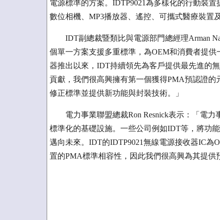
電源標準的方案。IDTP9021為多樣化的行動裝
數位相機、MP3播放器、遙控、可攜式醫療裝置
IDT副總裁暨類比與電源部門總經理Arman Na
個單一方案支援多重標準，為OEM和消費者提供一個雙
器推出以來，IDT持續領先為客戶提供最先進的無線
貢獻，我們很高興擁有第一個獲得PMA預認證的
修正標準並提供新功能與封裝技術。」
電力事業聯盟總裁Ron Resnick表示：「
標準化的基礎設施。一些公司例如IDT等，將功
邁向未來。IDT的IDTP9021無線電源接收器
置的PMA標準相容性，因此我們很高興為其提供