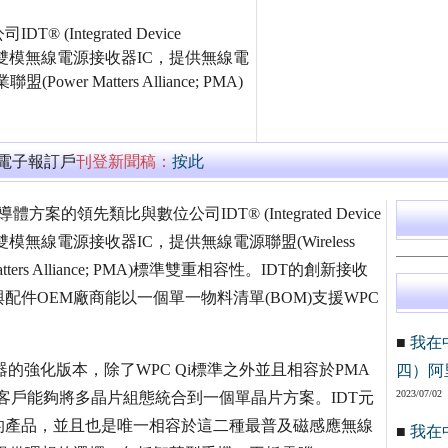
ntegrated Device
表業界第一個雙模無線電源接收器IC，提供無線電
盟(Power Matters Alliance; PMA)
萬電子報訂戶
刊登新聞稿：
按此
的領先類比與數位公司IDT® (Integrated Device
業界第一個雙模無線電源接收器IC，提供無線電源聯盟(Wireless
 Matters Alliance; PMA)標準雙重相容性。IDT的創新接收
件OEM廠商能以一個單一物料清單(BOM)支援WPC
■
我在
接收器的強化版本，除了WPC Qi標準之外並且相容於PMA
四）阿
2023/07/02
tion互通性規範，讓客戶能夠將多晶片組態統合到一個單晶片方案。IDT元
cation)的產品，並且也是唯一相容於這二種最普及磁感應無線
■
我在