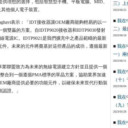
置提供理想的選擇，包括智慧型手機、平板電腦、MID、
三）上
及其他個人電子裝置。
2023/06/25
■
我在
ghavi表示：「IDT接收器讓OEM廠商能夠輕易的以一
二）最
贏的方案。自IDTP9020接收器和IDTP9030發射
2023/06/18
電源IC。IDTP9021是我們擴充中之產品範疇的最新
元件。未來的元件將奠基於這些產品的成功，遵循最新
■
我在
一）兩
2023/06/11
電力事業聯盟致力為未來的無線電源建立方針並且提供一個
■
我在
能整合到一個遵循PMA標準的單晶方案，協助業界加速
（十）
IC為OEM廠商提供必要的功能元件，以確保未來世代行動裝
2023/06/04
預認證。」
■
我在
（九）
2023/05/28
■
我在