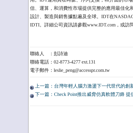
信、運算，和消費性市場提供完整的應用最佳化和
設計、製造與銷售據點遍及全球。IDT在NASDAQ全球精選
IDTI。詳細公司資訊請參觀www.IDT.com，或訪問 Faceb
聯絡人 ：彭詩迪
聯絡電話：02-8773-4277 ext.131
電子郵件：leslie_peng@accesspr.com.tw
上一篇：台灣年輕人腦力激盪下一代世代的創
下一篇：Check Point推出威脅仿真軟體刀鋒