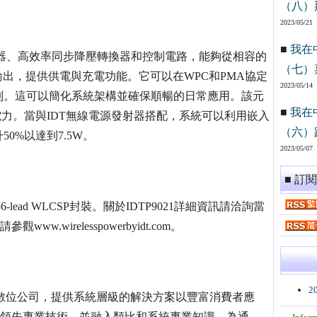
（八）
2023/05/21
■
我在
流器、高效率同步降壓轉換器和控制電路，能夠從相容的
（七）
輸出，提供供電與充電功能。它可以在WPC和PMA協定
2023/05/14
制。這可以簡化系統架構並確保順暢的日常應用。該元
■
我在
電力。當與IDT無線電源發射器搭配，系統可以利用嵌入
（六）
0%以達到7.5W。
2023/05/07
■ 訂
ead WLCSP封裝。關於IDTP9021詳細資訊請洽詢當
wirelesspowerbyidt.com。
2
, Inc.)身為類比與數位公司，提供系統層級的解決方案以豐富消費者應
場領先專業技術，並融入類比和系統專業知識，為通