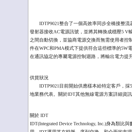
IDTP9021整合了一個高效率同步全橋接整
發射器接收AC電源訊號，並將其轉換成穩壓5 V
之間自動切換，並協商電源交換而無需使用者控
件在WPC和PMA模式下提供符合這些標準的5W
在通訊協定的專屬電源控制迴路，將輸出電力提升5
供貨狀況
IDTP9021目前開始供應樣本給特定客戶，採56-l
地業務代表。關於IDT其他無線電源方案詳細資訊請參觀www.
關於 IDT
IDT(Integrated Device Technology
用。IDT運用其在時脈、序列交換，和介面的市