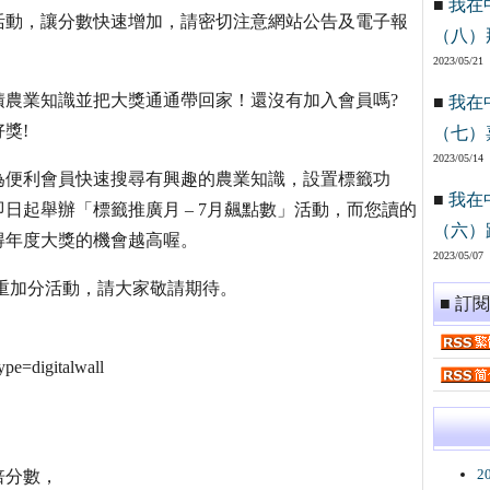
■
我在
活動，讓分數快速增加，請密切注意網站公告及電子報
（八）
2023/05/21
累積農業知識並把大獎通通帶回家！還沒有加入會員嗎?
■
我在
獎!
（七）
2023/05/14
站為便利會員快速搜尋有興趣的農業知識，設置標籤功
■
我在
日起舉辦「標籤推廣月 – 7月飆點數」活動，而您讀的
（六）
得年度大獎的機會越高喔。
2023/05/07
重加分活動，請大家敬請期待。
■ 訂
ype=digitalwall
2
倍分數，