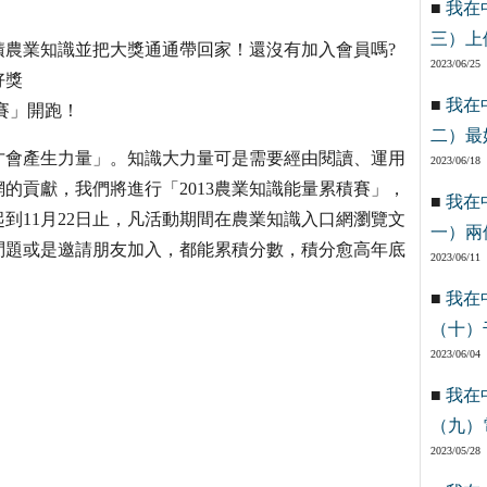
■
我在
三）上
累積農業知識並把大獎通通帶回家！還沒有加入會員嗎?
2023/06/25
好獎
■
我在
積賽」開跑！
二）最
才會產生力量」。知識大力量可是需要經由閱讀、運用
2023/06/18
的貢獻，我們將進行「2013農業知識能量累積賽」，
■
我在
到11月22日止，凡活動期間在農業知識入口網瀏覽文
一）兩
問題或是邀請朋友加入，都能累積分數，積分愈高年底
2023/06/11
■
我在
（十）
2023/06/04
■
我在
（九）
2023/05/28