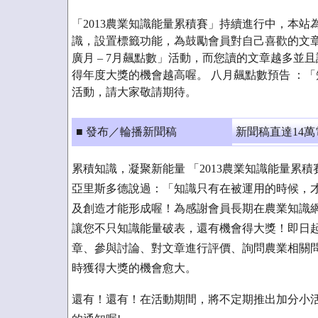
「2013農業知識能量累積賽」持續進行中，本
識，設置標籤功能，為鼓勵會員對自己喜歡的文
廣月 – 7月飆點數」活動，而您讀的文章越多並
得年度大獎的機會越高喔。 八月飆點數預告 ：
活動，請大家敬請期待。
■ 發布／輪播新聞稿
新聞稿直達14
累積知識，凝聚新能量 「2013農業知識能量累
亞里斯多德說過：「知識只有在被運用的時候，
及創造才能形成喔！為感謝會員長期在農業知識網
讓您不只知識能量破表，還有機會得大獎！即日起
章、參與討論、對文章進行評價、詢問農業相關
時獲得大獎的機會愈大。
還有！還有！在活動期間，將不定期推出加分小