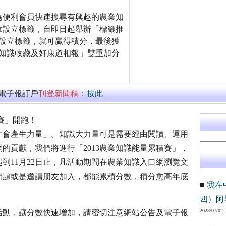
站為便利會員快速搜尋有興趣的農業知
章設立標籤，自即日起舉辦「標籤推
且設立標籤，就可贏得積分，最後獲
「知識收藏及好康道相報」雙重加分
萬電子報訂戶
刊登新聞稿：
按此
積賽」開跑！
才會產生力量」。知識大力量可是需要經由閱讀、運用
的貢獻，我們將進行「2013農業知識能量累積賽」，
到11月22日止，凡活動期間在農業知識入口網瀏覽文
問題或是邀請朋友加入，都能累積分數，積分愈高年底
■
我在
四）阿
2023/07/02
活動，讓分數快速增加，請密切注意網站公告及電子報