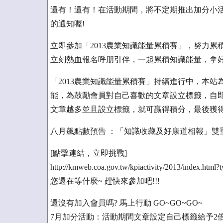
還有！還有！在活動期間，將不定期推出加分小
的通知喔!
立即參加「2013農業知識能量累積賽」，努力
立刻熱血報名呼朋引伴，一起累積知識能量，拿好
「2013農業知識能量累積賽」持續進行中，本
能，為鼓勵會員對自己喜歡的文章設立標籤，自即
文章越多並且設立標籤，就可贏得積分，最後獲
八月飆點數預告 ：「知識收藏及好康道相報」雙
[點擊連結，立即挑戰]
http://kmweb.coa.gov.tw/kpiactivity/2013/index.html?t
您還在等什麼~ 趕快來參加吧!!!
還沒有加入會員嗎? 馬上行動 GO~GO~GO~
7月加分活動：活動期間文章設定自己標籤給予2