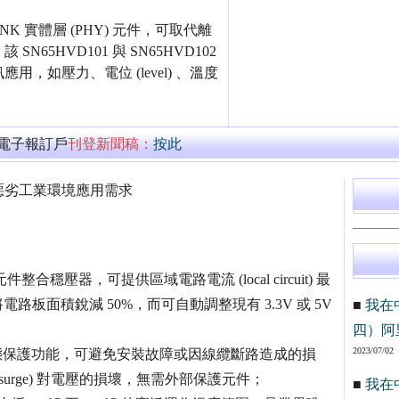
NK 實體層 (PHY) 元件，可取代離
5HVD101 與 SN65HVD102
如壓力、電位 (level) 、溫度
。
萬電子報訂戶
刊登新聞稿：
按此
惡劣工業環境應用需求
件整合穩壓器，可提供區域電路電流 (local circuit) 最
路板面積銳減 50%，而可自動調整現有 3.3V 或 5V
■
我在
四）阿
2023/07/02
定狀態保護功能，可避免安裝故障或因線纜斷路造成的損
 surge) 對電壓的損壞，無需外部保護元件；
■
我在