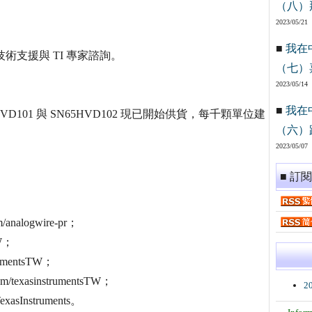
（八）
2023/05/21
■
我在
技術支援與 TI 專家諮詢。
（七）
2023/05/14
■
我在
SN65HVD101 與 SN65HVD102 現已開始供貨，每千顆單位建
（六）
2023/05/07
■ 訂
alogwire-pr；
TW；
rumentsTW；
texasinstrumentsTW；
2
xasInstruments。