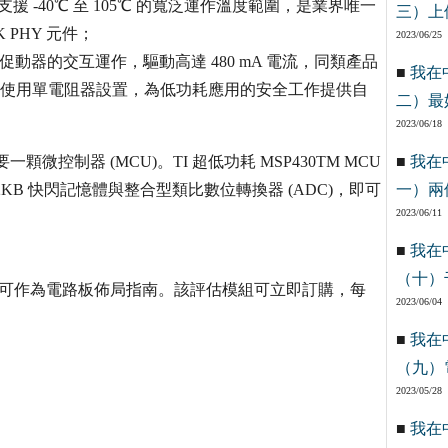
02 支援 -40℃ 至 105℃ 的寬泛運作溫度範圍，是業界唯一
三）上
 PHY 元件；
2023/06/25
動器的交互運作，驅動高達 480 mA 電流，同類產品
■
我在
電流可使用單電阻器設置，為低功耗應用的安全工作提供自
二）最
2023/06/18
顆微控制器 (MCU)。TI 超低功耗 MSP430TM MCU
■
我在
KB 快閃記憶體與整合型類比數位轉換器 (ADC)，即可
一）兩
2023/06/11
■
我在
（十）
同時也可作為電路板佈局指南。該評估模組可立即訂購，每
2023/06/04
■
我在
（九）
2023/05/28
■
我在