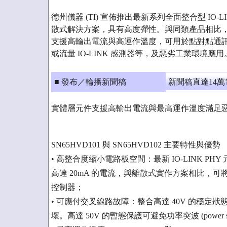
德州儀器 (TI) 宣佈推出最新系列全面整合型 IO-LI
散式解決方案，具有高度彈性。與同類產品相比，該 SN6
支援高輸出電流與高運作溫度，可用於點對點通訊應用，
或流量 IO-LINK 感測器等，及惡劣工業環境應用
■ 發布／輪播新聞稿
新聞稿直達14
實體層元件支援高輸出電流與最高運作溫度滿足
SN65HVD101 與 SN65HVD102 主要特性與優勢
• 高整合度縮小電路板空間：最新 IO-LINK PHY 元
高達 20mA 的電流，與離散式實作方案相比，可將電
控制器；
• 可應付交叉線路故障：整合高達 40V 的穩
壞。高達 50V 的暫態保護可避免功率突波 (power