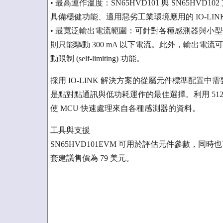
• 最高運作溫度：SN65HVD101 與 SN65HVD1
具備穩健功能、適用惡劣工業環境應用的 IO-LINK
• 最寬泛輸出電流範圍：可針對各種感測器與小型促
則只能驅動 300 mA 以下電流。此外，輸出
動限制 (self-limiting) 功能。
採用 IO-LINK 解決方案的從屬元件標準配置中需要一
是點對點通訊與低功耗運作的最佳選擇。利用 512
使 MCU 快速處理來自各種感測器的資料。
工具與支援
SN65HVD101EVM 可用於評估元件參數，
套建議售價為 79 美元。