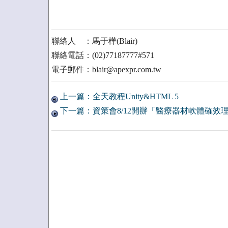
聯絡人 ：馬于樺(Blair)
聯絡電話：(02)77187777#571
電子郵件：blair@apexpr.com.tw
上一篇：全天教程Unity&HTML 5
下一篇：資策會8/12開辦「醫療器材軟體確效