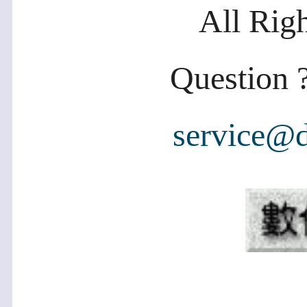
All Rig
Question ?
service@d