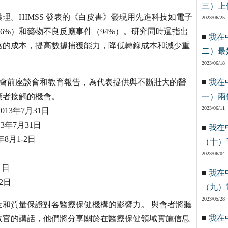
三）上
。HIMSS 發表的《白皮書》發現用先進科技如電子
2023/06/25
6%）和藥物不良反應事件（94%）。研究同時還指出
■
我在
格的成本，提高數據捕獲能力，降低轉錄成本和減少重
二）最
2023/06/18
，包括會前座談會和教育報告，為代表提供與不斷壯大的醫
■
我在
策者接觸的機會。
一）兩
2023/06/11
3年7月31日
年7月31日
■
我在
8月1-2日
（十）
2023/06/04
1日
■
我在
2日
（九）
2023/05/28
和質量保證對各醫療保健機構的影響力。 與會者將聽
■
我在
政官的講話，他們將分享關於在醫療保健領域實施信息