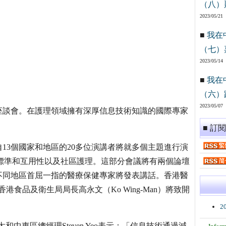
（八）
2023/05/21
■
我在
（七）
2023/05/14
■
我在
（六）
2023/05/07
座談會。在護理領域擁有深厚信息技術知識的國際專家
。
■ 訂
13個國家和地區的20多位演講者將就多個主題進行演
、標準和互用性以及社區護理。這部分會議將有兩個論壇
不同地區首屈一指的醫療保健專家將發表講話。香港醫
和香港食品及衛生局局長高永文（Ko Wing-Man）將致開
2
太和中東區總經理Steven Yeo表示：「信息技術通過減