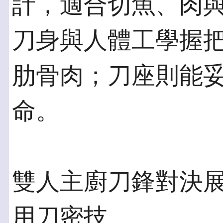
計，適合切魚、肉
刀身與人體工學握
肋骨肉；刀座則能
命。
雙人主廚刀鋒對決展
用刀密技