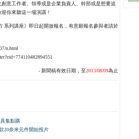
Inform
化創意工作者、領導或是企業負責人、幹部或是想要追
歡迎你來聽這一場演講！
N次方 系列講座》即日起開放報名，有意願報名參與者請於
7/n.html
er?eid=774110482894551
- 新聞稿有效日期，至
2013/08/09
為止
刀具集點購
e首款20奈米元件開始投片