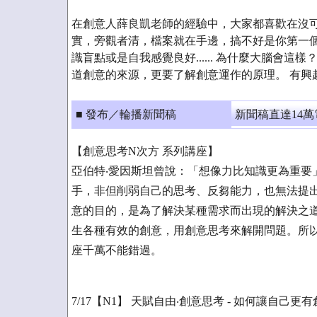
在創意人薛良凱老師的經驗中，大家都喜歡在沒可
實，旁觀者清，檔案就在手邊，搞不好是你第一個
識盲點或是自我感覺良好...... 為什麼大腦會這
道創意的來源，更要了解創意運作的原理。 有興
■ 發布／輪播新聞稿
新聞稿直達14
【創意思考N次方 系列講座】
亞伯特‧愛因斯坦曾說：「想像力比知識更為重要
手，非但削弱自己的思考、反芻能力，也無法提
意的目的，是為了解決某種需求而出現的解決之
生各種有效的創意，用創意思考來解開問題。所
座千萬不能錯過。
7/17【N1】 天賦自由‧創意思考 - 如何讓自己更