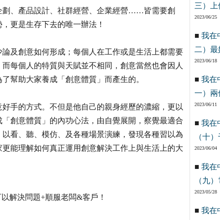
三）上
企劃、產品設計、社群經營、企業經營……皆需要創
2023/06/25
勢，更是生存下去的唯一辦法！
■
我在
二）最
少論及創意如何形成；每個人在工作或是生活上都需要
2023/06/18
。而每個人的特質與天賦並不相同，創意當然也會因人
為了幫助大家養成「創意體質」而產生的。
■
我在
一）兩
2023/06/11
意好手的方式。不但是他自己的親身經歷的濃縮，更以
成「創意體質」的內功心法，由自覺展開，察覺最適合
■
我在
，以看、聽、模仿、及各種場景演練，發現各種習以為
（十）
家更能理解如何真正運用創意解決工作上與生活上的大
2023/06/04
■
我在
（九）
2023/05/28
紙＝可以解決問題+順服老闆&客戶！
■
我在