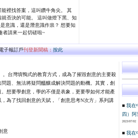
能裡找答案，這叫鑽牛角尖。 其
就否決的可能。 這叫做燈下黑、知
樣？是意識，還是潛意識作祟？ 想要知
趣者請來一起切磋啦~
萬電子報訂戶
刊登新聞稿：
按此
」。台灣填鴨式的教育方式，成為了摧毀創意的主要殺
出問題、無法將疑問醞釀成解決問題的動機。其實，創
道。想要學創意，學的不僅是表象，更要學如何才能產
以，為了找回創意的天賦，「創意思考N次方」系列講
■
我在
四）阿
2023/07/02
有創意
■
我在