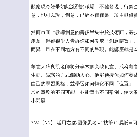
觀察現今競爭如此激烈的職場，不難發現，行銷
意，也可以說，創意，已經不僅僅是一項主動優
然而市面上教導創意的書多半集中於技術面，甚
創意，但卻很少人告訴你如何養成「創意體質」
而異，且在不同地方有不同的呈現。此講座就是
創意人薛良凱老師將分享六個突破創意、成為創
生動、詼諧的方式觸動人心。他能傳授你如何養
自己的學習風格，並學習如何轉化不同「位置」
常的事務的不同可能。並能舉出不同案例，使大
小問題。
7/24【N2】 活用右腦‧圖像思考 - 1枝筆+1張