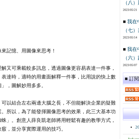
（八）
2023/05/21
■
我在
（七）
2023/05/14
■
我在
像來記憶、用圖像來思考！
（六）
2023/05/07
理解又可乘載較多訊息，透過圖像更容易表達一件事，
、表達時，適時的用畫面解釋一件事，比用說的快上數
■ 訂
相」，圖解妙用多多。
，可以結合左右兩邊大腦之長，不但能解決企業的疑難
案。所以，為了能發揮圖像思考的效果，此三大基本功
蜘蛛」。創意人薛良凱老師將用輕鬆有趣的教學方式，
2
訣竅，並分享實際運用的技巧。