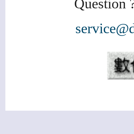
Question ?
service@d