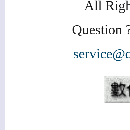
All Rig
Question ?
service@d