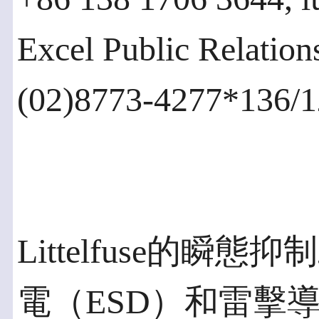
Excel Public Rela
(02)8773-4277*136/
Littelfuse的
電（ESD）和雷擊