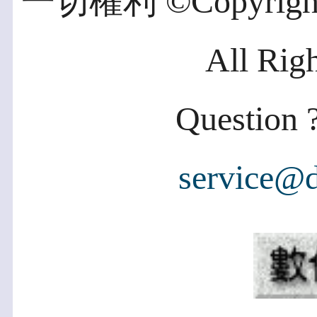
一切權利 ©Copyright 2
All Rig
Question ?
service@d