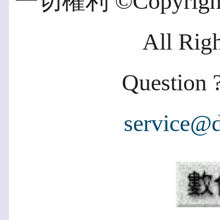
一切權利 ©Copyright 2
All Rig
Question ?
service@d