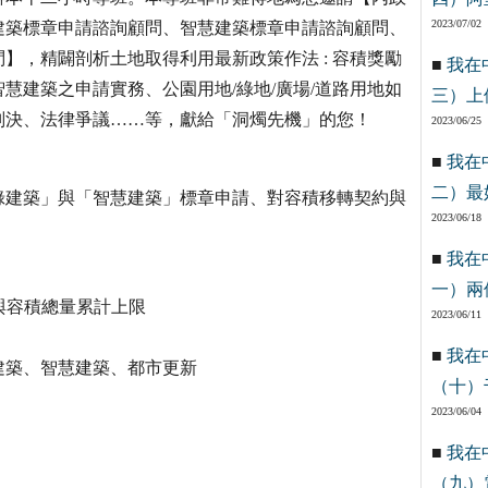
2023/07/02
建築標章申請諮詢顧問、智慧建築標章申請諮詢顧問、
】，精闢剖析土地取得利用最新政策作法 : 容積獎勵
■
我在
慧建築之申請實務、公園用地/綠地/廣場/道路用地如
三）上
判決、法律爭議……等，獻給「洞燭先機」的您！
2023/06/25
■
我在
二）最
建築」與「智慧建築」標章申請、對容積移轉契約與
2023/06/18
■
我在
一）兩
與容積總量累計上限
2023/06/11
■
我在
建築、智慧建築、都市更新
（十）
2023/06/04
■
我在
（九）