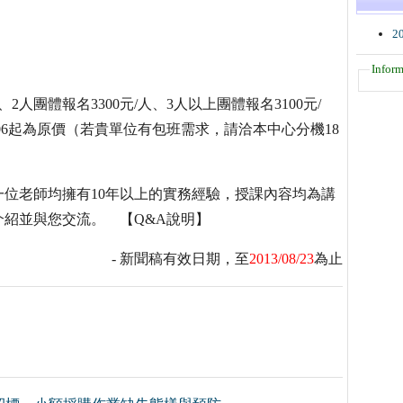
2
Inform
、2人團體報名3300元/人、3人以上團體報名3100元/
3/09/06起為原價（若貴單位有包班需求，請洽本中心分機18
位老師均擁有10年以上的實務經驗，授課內容均為講
紹並與您交流。 【Q&A說明】
- 新聞稿有效日期，至
2013/08/23
為止