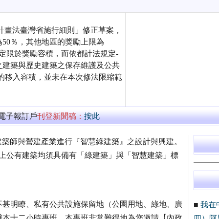
計畫法臺灣省施行細則」修正草案，
50％，其他地區的獎勵上限為
規定限於獎勵容積，而依都計法規定-
之建築與歷史建築之保存維護及公共
的移入容積，並未在本次修法限縮範
萬電子報訂戶
刊登新聞稿：
按此
勵建築師與營建產業進行『智慧綠建築』之設計與興建。
以上公有建築均須具備有「綠建築」與「智慧建築」標
甚明瞭、私有公共設施保留地（公園用地、綠地、廣
■
我在
辦本十二小時專班。本專班非常難得地為您邀請【內政
四）阿