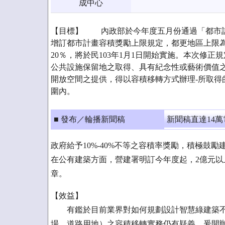
成中心
【目標】 內政部於今年度五月份通過「都市
增訂都市計畫容積獎勵上限規定，都更地區上限為
20％，將於民103年1月1日開始實施。本次修正
公共設施保留地之取得、具有紀念性或藝術價值
開放空間之提供，得以容積移轉方式辦理-所取得
圍內。
■ 發布／輪播新聞稿
新聞稿直達14
政府給予10%-40%不等之容積率獎勵，積極鼓
在公有建築方面，營建署明訂今年度起，2億元
章。
【效益】
有鑑於目前業界對如何規劃設計智慧綠建築不
場、道路用地）之容積移轉實務仍有疑義，爰開