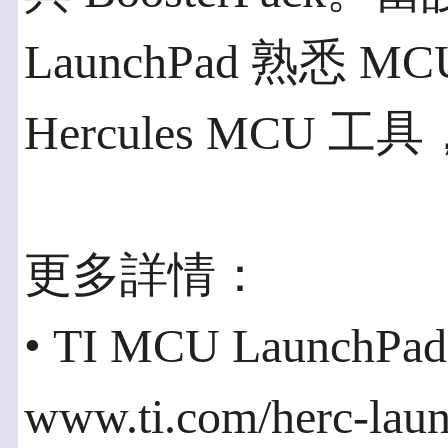
LaunchPad 熟悉
Hercules MCU
更多詳情：
• TI MCU LaunchPa
www.ti.com/herc-lau