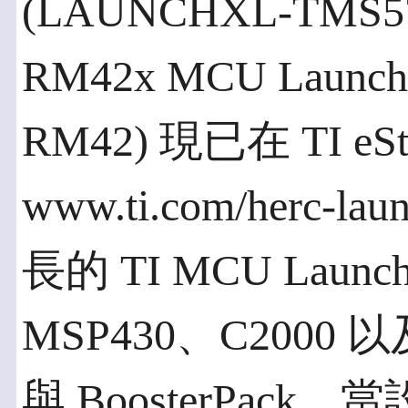
(LAUNCHXL-TMS570
RM42x MCU Launc
RM42) 現已在 TI 
www.ti.com/herc-l
長的 TI MCU Lau
MSP430、C2000 以及
與 BoosterPack。