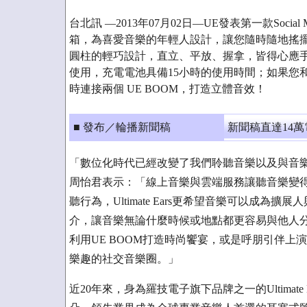
台北訊 —2013年07月02日—UE發表第一款Social Mu
箱，為喜愛音樂的年輕人設計，讓您隨時隨地搖擺。U
圓柱的輕巧設計，直立、平放、握拿，皆得心應
使用，充電電池具備15小時的使用時間；如果您和朋
時連接兩個 UE BOOM，打造立體音效！
■ 發布／輪播新聞稿
新聞稿直達14
「數位化時代已經改變了我們聆聽音樂以及與音
周怡君表示：「線上音樂與雲端服務讓聽音樂變
聽行為，Ultimate Ears更希望音樂可以成為
介，讓音樂無論什麼時候或地點都更容易與他人分
利用UE BOOM打造時尚饗宴，或是呼朋引伴上
樂趣的社交音樂圈。」
近20年來，身為羅技電子旗下品牌之一的Ultimate