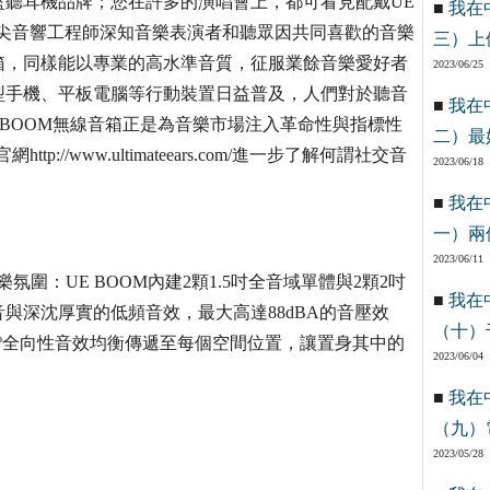
聽耳機品牌；您在許多的演唱會上，都可看見配戴UE
■
我在
尖音響工程師深知音樂表演者和聽眾因共同喜歡的音樂
三）上
箱，同樣能以專業的高水準音質，征服業餘音樂愛好者
2023/06/25
型手機、平板電腦等行動裝置日益普及，人們對於聽音
■
我在
 BOOM無線音箱正是為音樂市場注入革命性與指標性
二）最
tp://www.ultimateears.com/進一步了解何謂社交音
2023/06/18
■
我在
一）兩
2023/06/11
氛圍：UE BOOM內建2顆1.5吋全音域單體與2顆2吋
■
我在
與深沈厚實的低頻音效，最大高達88dBA的音壓效
（十）
0º全向性音效均衡傳遞至每個空間位置，讓置身其中的
2023/06/04
■
我在
（九）
2023/05/28