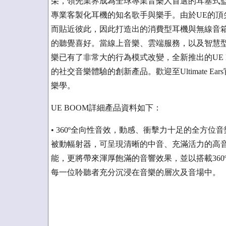
朵，領先業界成為全球專業音樂人首選的耳塞式監
專業客製化耳機的知名歌手與樂手。由於UE的頂
而貼近彼此，因此打造出的消費型耳機與無線音
的聽覺喜好。當線上音樂、雲端服務，以及智慧
樂已有了非常大的行為模式改變，全新推出的UE
的社交音樂體驗的創新產品。歡迎至Ultimate Ears官網ht
樂學。
UE BOOM詳細產品資料如下：
• 360º全向性音效，動感、衝擊力十足的全方位音樂
被動幅射器，可呈現清晰的中音、充滿活力的高音
能，更將帶來渾厚飽滿的音響效果，並以搭載36
每一位聆聽者充分沉浸在音樂的層次及音場中。