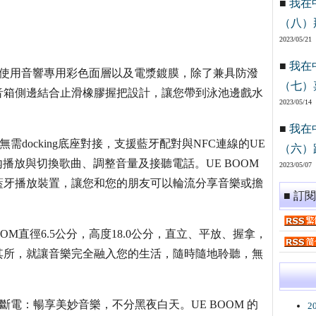
■
我在
（八）
2023/05/21
■
我在
OM 使用音響專用彩色面層以及電漿鍍膜，除了兼具防潑
（七）
音箱側邊結合止滑橡膠握把設計，讓您帶到泳池邊戲水
2023/05/14
■
我在
需docking底座對接，支援藍牙配對與NFC連線的UE
（六）
的範圍內播放與切換歌曲、調整音量及接聽電話。UE BOOM
2023/05/07
藍牙播放裝置，讓您和您的朋友可以輪流分享音樂或擔
■ 訂
OM直徑6.5公分，高度18.0公分，直立、平放、握拿，
其所，就讓音樂完全融入您的生活，隨時隨地聆聽，無
斷電：暢享美妙音樂，不分黑夜白天。UE BOOM 的
2