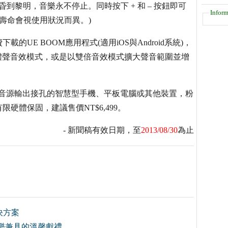
昏到黎明，音樂永不停止。同時按下 + 和 – 按鈕即可
Inform
壽命會視使用狀況而異。)
載的UE BOOM應用程式(適用iOS與Android系統)，
立體聲音效模式，或是以雙倍音效模式擴大聲音範圍並增
5mm音源輸出接孔的智慧型手機、平板電腦或其他裝置，粉
硬體保固，建議售價NT$6,499。
- 新聞稿有效日期，至
2013/08/30
為止
決方案
樂兼具的溫馨獻禮