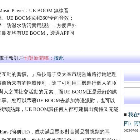
sic Player：UE BOOM 無線音
E BOOM採用360º全向音效；
手；防潑水防污實用設計，方便戶外
友均有UE BOOM，透過APP同
萬電子報訂戶
刊登新聞稿：
按此
樂互動的習慣。」羅技電子亞太區市場暨通路行銷經理
得前所未有的輕鬆便利，除了可利用耳機進行個人的聆
擴展人與人之間社交活動的元素，而UE BOOM正是最好的媒
享。您可以帶著UE BOOM去參加海邊派對，也可以
演街頭熱舞，UE BOOM讓任何人都可建構出獨特又充滿
■
我在
四）阿
2023/07/02
 Ears (簡稱UE)，成功滿足眾多對音樂品質挑剔的耳