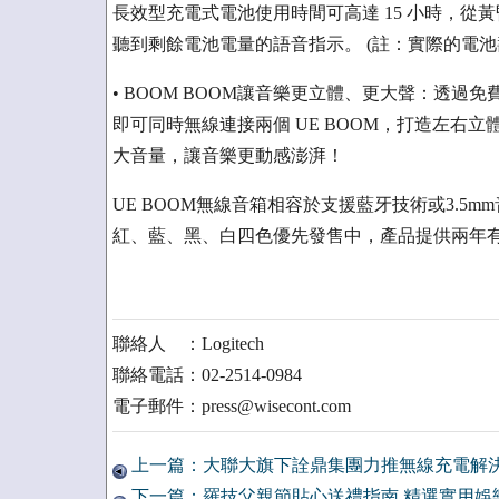
長效型充電式電池使用時間可高達 15 小時，從黃
聽到剩餘電池電量的語音指示。 (註：實際的電池
• BOOM BOOM讓音樂更立體、更大聲：透過免費下
即可同時無線連接兩個 UE BOOM，打造左右
大音量，讓音樂更動感澎湃！
UE BOOM無線音箱相容於支援藍牙技術或3.
紅、藍、黑、白四色優先發售中，產品提供兩年有限
聯絡人 ：Logitech
聯絡電話：02-2514-0984
電子郵件：press@wisecont.com
上一篇：大聯大旗下詮鼎集團力推無線充電解
下一篇：羅技父親節貼心送禮指南 精選實用娛