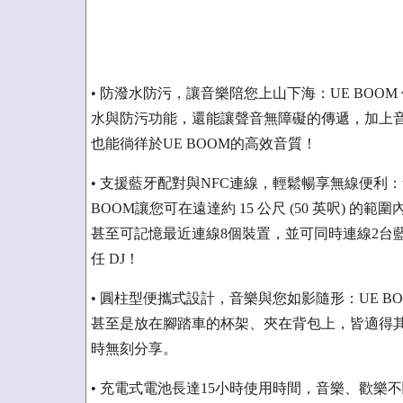
• 防潑水防污，讓音樂陪您上山下海：UE BO
水與防污功能，還能讓聲音無障礙的傳遞，加上
也能徜徉於UE BOOM的高效音質！
• 支援藍牙配對與NFC連線，輕鬆暢享無線便利：無
BOOM讓您可在遠達約 15 公尺 (50 英呎) 
甚至可記憶最近連線8個裝置，並可同時連線2台
任 DJ！
• 圓柱型便攜式設計，音樂與您如影隨形：UE BO
甚至是放在腳踏車的杯架、夾在背包上，皆適得
時無刻分享。
• 充電式電池長達15小時使用時間，音樂、歡樂不