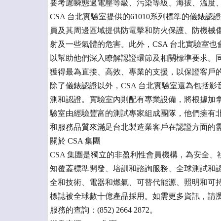
要考慮瞬態過電壓等級、污染等級、海拔、溫度
CSA 台北實驗室提供的61010系列標準的儀
員及其周邊區域提供防電擊和防火保護、防機械
射及一些氣體的危害。此外，CSA 台北實驗室也
以幫助他們深入瞭解認證環節及相關標準要求。同時
獲得最為直接、高效、專業的支援，以保證客戶
除了儀錶認證以外，CSA 台北實驗室還為包括
測和認證。實驗室內則配有專業設備，將根據加拿
驗室由經驗豐富的測試專家組成團隊，他們擁有
和服務品質來滿足台北製造業客戶在認證方面的
關於 CSA 集團
CSA 集團是獨立的非盈利性會員機構，為安全、
知覆蓋標準開發、培訓和諮詢服務、全球測試和
全和技術、電器和燃氣、可替代能源、照明和可持
標誌被全球數十億產品採用。如需更多資訊，請瀏覽 ww
服務的查詢：(852) 2664 2872。