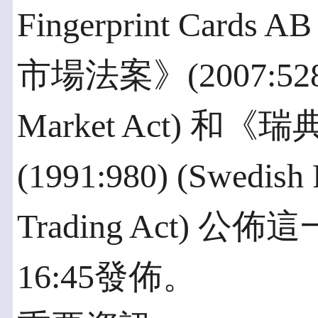
Fingerprint Card
市場法案》(2007:528) (
Market Act) 
(1991:980) (Swedish 
Trading Act)
16:45發佈。