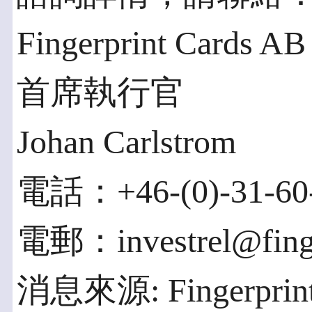
Fingerprint Cards AB 
首席執行官
Johan Carlstrom
電話：+46-(0)-31-60-
電郵：investrel@finge
消息來源: Fingerprint