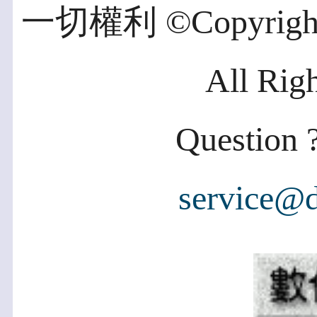
一切權利 ©Copyright 2
All Rig
Question ?
service@d