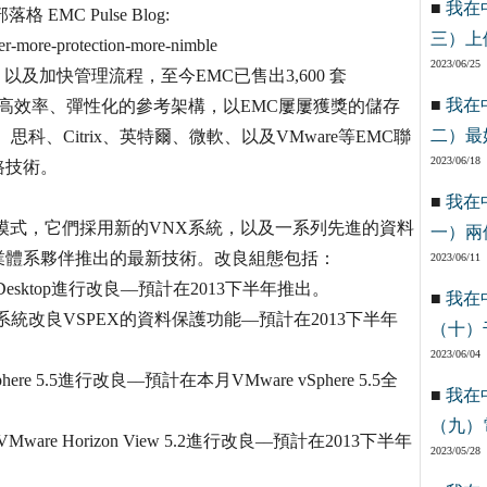
■
我在
C Pulse Blog:
三）上
er-more-protection-more-nimble
2023/06/25
及加快管理流程，至今EMC已售出3,600 套
■
我在
單、高效率、彈性化的參考架構，以EMC屢屢獲獎的儲存
二）最
思科、Citrix、英特爾、微軟、以及VMware等EMC聯
2023/06/18
路技術。
■
我在
用模式，它們採用新的VNX系統，以及一系列先進的資料
一）兩
業體系夥伴推出的最新技術。改良組態包括：
2023/06/11
enDesktop進行改良––預計在2013下半年推出。
■
我在
 DD4200系統改良VSPEX的資料保護功能––預計在2013下半年
（十）
2023/06/04
re 5.5進行改良––預計在本月VMware vSphere 5.5全
■
我在
（九）
re Horizon View 5.2進行改良––預計在2013下半年
2023/05/28