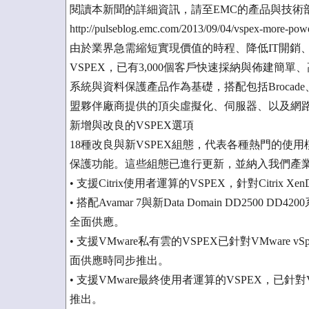
閱讀本新聞的詳細資訊，請至EMC的產品與技術部落格 EM
http://pulseblog.emc.com/2013/09/04/vspex-more-pow
由於業界急需縮短實現價值的時程、降低IT開銷、以
VSPEX，已有3,000個客戶快速採納與佈建簡
系統與資料保護產品作為基礎，搭配包括Brocade、
盟夥伴廠商提供的頂尖虛擬化、伺服器、以及網
新增與改良的VSPEX選項
18種改良與新VSPEX組態，代表各種熱門的使
保護功能。這些組態已進行更新，並納入我們產
• 支援Citrix使用者運算的VSPEX，針對Citrix X
• 搭配Avamar 7與新Data Domain DD2500
全面供應。
• 支援VMware私有雲的VSPEX已針對VMware vSphe
面供應時同步推出。
• 支援VMware最終使用者運算的VSPEX，已針對VMwa
推出。