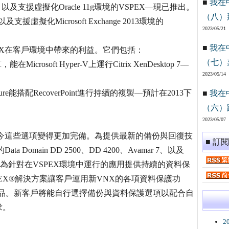
■
我在
VSPEX，以及支援虛擬化Oracle 11g環境的VSPEX––現已推出。
（八）
X，以及支援虛擬化Microsoft Exchange 2013環境的
2023/05/21
■
我在
EX在客戶環境中帶來的利益。它們包括：
（七）
osoft Hyper-V上運行Citrix XenDesktop 7––
2023/05/14
nfrastructure能搭配RecoverPoint進行持續的複製––預計在2013下
■
我在
（六）
2023/05/07
如今這些選項變得更加完備。為提供最新的備份與回復技
■ 訂
omain DD 2500、DD 4200、Avamar 7、以及
dvanced等方案。為針對在VSPEX環境中運行的應用提供持續的資料保
LEX®解決方案讓客戶運用新VNX的各項資料保護功
SPEX產品。新客戶將能自行選擇備份與資料保護選項以配合自
求。
2