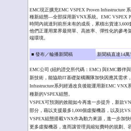
EMC現正擴充EMC VSPEX Proven Infrastru
種新組態––全部採用新VNX系統。EMC VSPEX Proven
時間內就達到前所未有的成長，累積出貨達3,600套V
他們正運用業界最簡單、高效率、彈性化的參考
端環境。
■ 發布／輪播新聞稿
新聞稿直達14
EMC公司 (紐約證交所代碼：EMC) 與EMC
新技術，能協助IT基礎架構團隊加快因應其需求，推動IT
Infrastructure系列經過改良後能運用新EM
種新的VSPEX組態。
VSPEX可預測的效能如今再進一步提升，新款VNX 
部分，藉以支援最多1,000個虛擬機器，以及比
VSPEX組態搭載VNX作為動力來源，進一步
更多虛擬機器，進而讓管理員縮短費時的規劃、