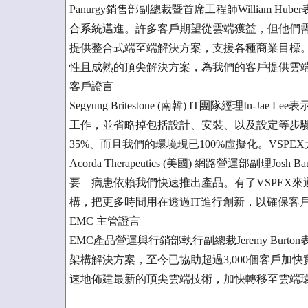
Panurgy銷售部副總裁暨首席工程師William
合系統邁進。許多客戶期望從雲端獲益，但他們需
提供整合式端至端解決方案，支援各種商業目標。
性且成熟的頂尖解決方案，為我們的客戶提供雲
客戶證言
Segyung Britestone (南韓) IT團隊經理In
工作，並省略掉包括設計、安裝、以及設定等步驟
35%、而且我們的環境現已100%虛擬化。VSP
Acorda Therapeutics (美國) 網路營運部副理Josh
要––病患依賴我們快速推出產品。有了VSPEX
構，把更多時間用在透過IT進行創新，以確保客
EMC 主管證言
EMC產品營運與行銷部執行副總裁Jeremy Bur
架構解決方案，至今已協助超過3,000個客戶加
速地佈建最新的頂尖雲端技術，加快轉移至雲端