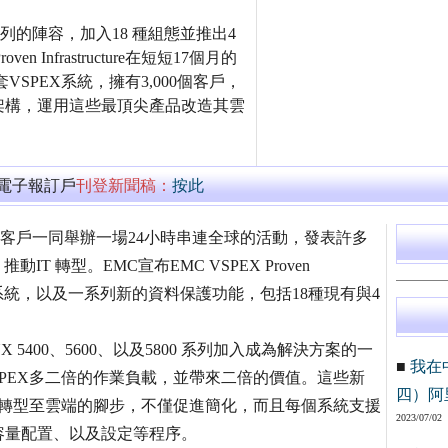
cture 系列的陣容，加入18 種組態並推出4
 Infrastructure在短短17個月的
SPEX系統，擁有3,000個客戶，
架構，運用這些最頂尖產品改造其雲
萬電子報訂戶
刊登新聞稿：
按此
夥伴與客戶一同舉辦一場24小時串連全球的活動，發表許多
 轉型。EMC宣布EMC VSPEX Proven
C VNX系統，以及一系列新的資料保護功能，包括18種現有與4
5400、5600、以及5800 系列加入成為解決方案的一
■
我在
VSPEX多二倍的作業負載，並帶來二倍的價值。這些新
四）阿
加快轉型至雲端的腳步，不僅促進簡化，而且每個系統支援
2023/07/02
容量配置、以及設定等程序。