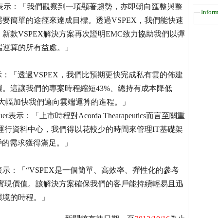
 Huber表示：「我們觀察到一項顯著趨勢，亦即朝向匯整與整
Inform
要簡單的途徑來達成目標。透過VSPEX，我們能快速
新款VSPEX解決方案再次證明EMC致力協助我們以彈
端運算的所有益處。」
-Jae Lee表示：「透過VSPEX，我們比預期更快完成私有雲的佈建
。這讓我們的專案時程縮短43%、總持有成本降低
EX大幅加快我們邁向雲端運算的進程。」
 Bauer表示：「上市時程對Acorda Thearapeutics而言至關重
來運行資料中心，我們得以花較少的時間來管理IT基礎架
戶的需求獲得滿足。」
ton表示：「“VSPEX是一個簡單、高效率、彈性化的參考
快實現價值。該解決方案確保我們的客戶能持續輕易且迅
環境的時程。」