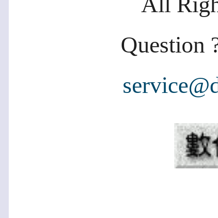
All Rig
Question ?
service@d