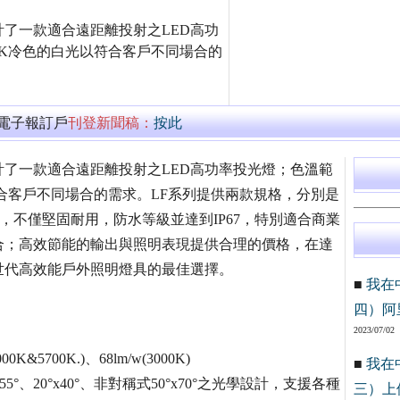
了一款適合遠距離投射之LED高功
700K冷色的白光以符合客戶不同場合的
萬電子報訂戶
刊登新聞稿：
按此
了一款適合遠距離投射之LED高功率投光燈；色溫範
光以符合客戶不同場合的需求。LF系列提供兩款規格，分別是
燈體，不僅堅固耐用，防水等級並達到IP67，特別適合商業
合；高效節能的輸出與照明表現提供合理的價格，在達
世代高效能戶外照明燈具的最佳選擇。
■
我在
四）阿
2023/07/02
5700K.)、68lm/w(3000K)
■
我在
°、20°x40°、非對稱式50°x70°之光學設計，支援各種
三）上