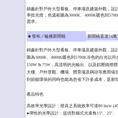
錦鑫針對戶外大型看板、停車場及建築外觀，設計
率投光燈；色溫範圍為3000K、4000K暖色到5
需求。
■ 發布／輪播新聞稿
新聞稿直達14
錦鑫針對戶外大型看板、停車場及建築外觀，設計
圍為3000K、4000K暖色到5700K冷色的白
150W & 75W，高流明的光輸出、以及鋁壓鑄
大樓、戶外景觀、機場、體育場及碼頭等應用場
到節能環保的同時也能為您省下許多成本，是新
產品特色
高效率光學設計：燈具之系統效率可達80 lm/w (4000K&
●彈性的光學設計：提供對稱式光束角15°、25°、 55