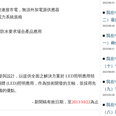
2023/06/25
直接連接市電，無須外加電源供應器
■
我在
同電力系統規格
二）最
2023/06/18
高度防水要求場合產品應用
■
我在
一）兩
2023/06/11
■
我在
（十）
2023/06/04
發與設計，以提供全面之解決方案於 LED照明應用領
■
我在
 (LED)照明應用，作為技術開發的主軸，並採用先
（九）
備的優點。
2023/05/28
- 新聞稿有效日期，至
2013/10/22
為止
■
我在
（八）