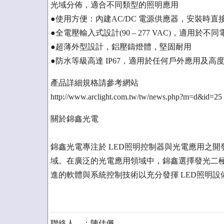
光域分佈，適合不同類型的照明應用
●使用方便：內建AC/DC 電源供應器，安裝時
●全電壓輸入式設計(90 – 277 VAC)，適用於不
●超薄外型設計，鋁壓鑄燈體，堅固耐用
●防水等級高達 IP67，適用於任何戶外應用及
產品詳細規格請參考網站
http://www.arclight.com.tw/tw/news.php?m=d&id=25
關於錦鑫光電
錦鑫光電專注於 LED照明控制器與光電應用之開
域。在廣泛的光電應用領域中，錦鑫選擇發光二極體
進的軟體與系統控制技術以充分發揮 LED照明設
聯絡人 ：陳佳佩