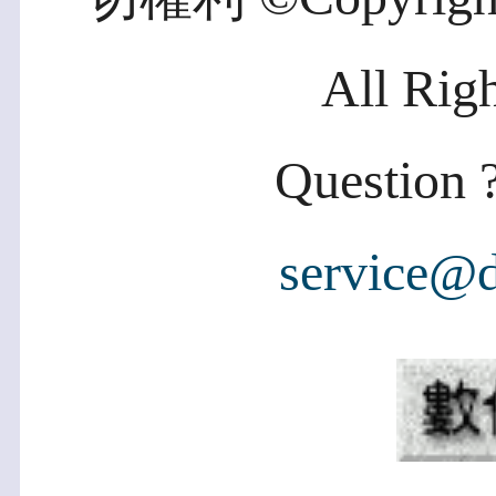
All Rig
Question ?
service@d