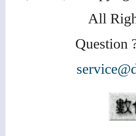
All Rig
Question ?
service@d