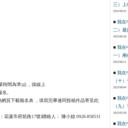
三）上
2023/06/25
■
我在
二）最
2023/06/18
■
我在
一）兩
2023/06/11
■
我在
（十）
作業時間為準)止，採線上
2023/06/04
現場報名。
■
我在
活動網頁下載報名表 ，填寫完畢連同投稿作品寄至此
（九）
2023/05/28
市府前路17號)聯絡人： 陳小姐 0928-858531
■
我在