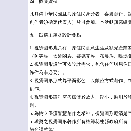
四、參賽資格
凡具備中華民國且具原住民身分者，喜愛創作、
創作者須指定代表人）皆可參加。本活動無需繳
五、徵選主題及設計要點
1. 視覺圖形應具有「原住民創意生活及觀光產
（阿美族、太魯閣族、賽德克族、布農族、噶瑪
2. 視覺圖形設計可依設計需求，包含任何與原
條件為非必要）。
3. 視覺圖形形式為平面彩色，以數位方式創作
創作。
4. 視覺圖形設計需考慮便於放大、縮小，應用
別。
5. 為樹立保護智慧創作之精神，視覺圖形應清楚
6. 獲獎之視覺圖形著作所有權歸花蓮縣政府所有
顏色調整等)。