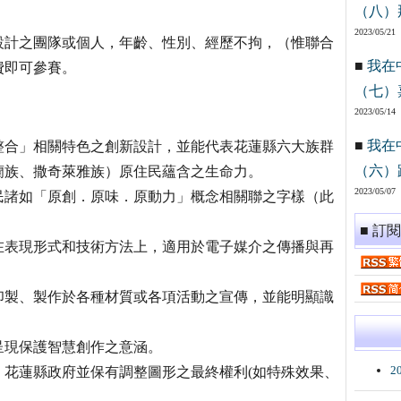
（八）
2023/05/21
設計之團隊或個人，年齡、性別、經歷不拘，（惟聯合
■
我在
費即可參賽。
（七）
2023/05/14
■
我在
業整合」相關特色之創新設計，並能代表花蓮縣六大族群
（六）
蘭族、撒奇萊雅族）原住民蘊含之生命力。
2023/05/07
住民諸如「原創．原味．原動力」概念相關聯之字樣（此
■ 訂
。在表現形式和技術方法上，適用於電子媒介之傳播與再
於印製、製作於各種材質或各項活動之宣傳，並能明顯識
呈現保護智慧創作之意涵。
2
，花蓮縣政府並保有調整圖形之最終權利(如特殊效果、