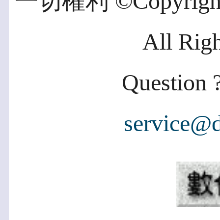
一切權利 ©Copyright 2
All Rig
Question ?
service@d