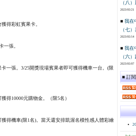
（八）
2023/05/21
■
我在
會獲得彩虹賓果卡。
（七）
2023/05/14
果卡一張。
■
我在
（六）
2023/05/07
卡一張。3/25開獎現場賓果者即可獲得機車一台。(限
■ 訂
得10000元購物金。（限5名）
獲得機車(限1名)。當天還安排凱渥名模性感人體彩繪
2