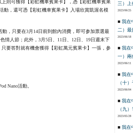
3000 元以上則可獲得【彩虹機車賓果卡】，憑【彩虹機車賓果
三）上
得機車活動，還可憑【彩虹機車賓果卡】入場欣賞凱渥名模
2023/06/25
■
我在
二）最
夢」活動，只要在3月14日前到館內消費，即可参加票選最
2023/06/18
過白色情人節；此外，3月5日、11日、12日、19日週末下
，只要答對就有機會獲得【彩虹萬元賓果卡】一張，参
■
我在
一）兩
2023/06/11
■
我在
（十）
d Nano活動。
2023/06/04
■
我在
（九）
2023/05/28
■
我在