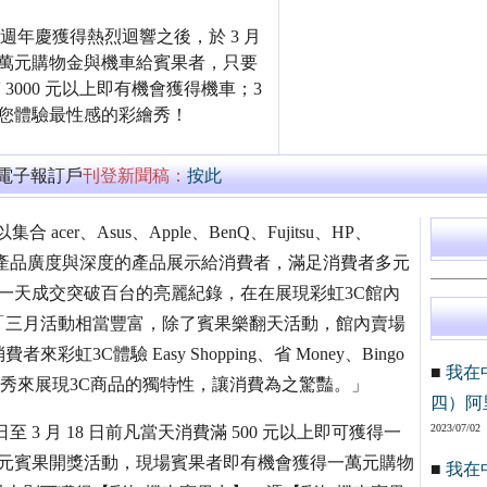
月週年慶獲得熱烈迴響之後，於 3 月
5萬元購物金與機車給賓果者，只要
 3000 元以上即有機會獲得機車；3
讓您體驗最性感的彩繪秀！
萬電子報訂戶
刊登新聞稿：
按此
cer、Asus、Apple、BenQ、Fujitsu、HP、
以兼具產品廣度與深度的產品展示給消費者，滿足消費者多元
一天成交突破百台的亮麗紀錄，在在展現彩虹3C館內
「三月活動相當豐富，除了賓果樂翻天活動，館內賣場
C體驗 Easy Shopping、省 Money、Bingo
■
我在
繪秀來展現3C商品的獨特性，讓消費為之驚豔。」
四）阿
2023/07/02
至 3 月 18 日前凡當天消費滿 500 元以上即可獲得一
 日萬元賓果開獎活動，現場賓果者即有機會獲得一萬元購物
■
我在