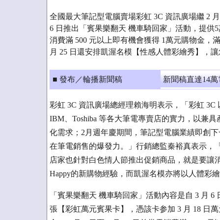
全國最大筆記型電腦賣場彩虹 3C 資訊廣場繼 2 
6 日推出「賓果樂翻天 機車騎回家」活動，提供
消費滿 500 元以上即有機會獲得 1萬元購物金，滿
月 25 日還安排凱渥名模【性感人體彩繪秀】，
■ 發布／輪播新聞稿
新聞稿直達14
彩虹 3C 資訊廣場總經理賴海明表示，「彩虹 3C 以集合 a
IBM、Toshiba 等各大筆電專賣店的實力，
化需求；2月週年慶期間，筆記型電腦業績即創下
在筆電銷售的爆發力。」行銷總監秦裕真表示，
店家也針對白色情人節推出促銷商品，就是要讓消費者來彩虹3
Happy的新購物經驗，而凱渥名模亦將以人體彩
「賓果樂翻天 機車騎回家」活動內容是自 3 月 6 日
張【彩虹萬元賓果卡】，憑該卡参加 3 月 18