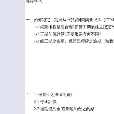
課程特色
一、如何認定工期展延~時程網圖與要徑法（CP
1-1 網圖排程是否合理?影響工期展延之認定?
1-2 工期如何計算?工期延誤有何不同?
1-3 總工期之逾期、保證里程碑之逾期、驗收
二、工程遲延之法律問題?
2-1 停止計價
2-2 逾期違約金/逾期違約金之酌減