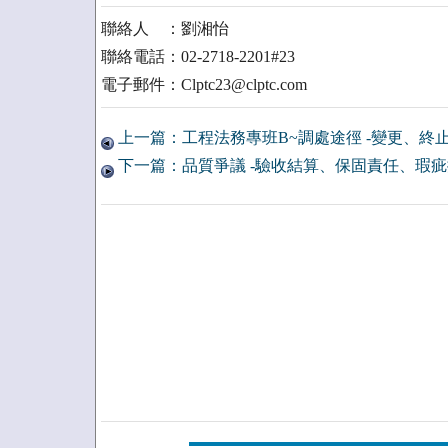
聯絡人 ：劉湘怡
聯絡電話：02-2718-2201#23
電子郵件：Clptc23@clptc.com
上一篇：工程法務專班B~調處途徑 -變更、終
下一篇：品質爭議 -驗收結算、保固責任、瑕疵