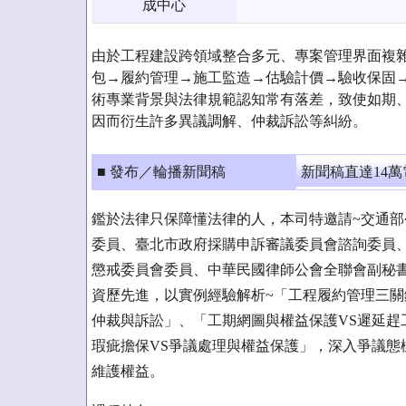
成中心
由於工程建設跨領域整合多元、專案管理界面複
包→履約管理→施工監造→估驗計價→驗收保固
術專業背景與法律規範認知常有落差，致使如期
因而衍生許多異議調解、仲裁訴訟等糾紛。
■ 發布／輪播新聞稿
新聞稿直達14
鑑於法律只保障懂法律的人，本司特邀請~交通
委員、臺北市政府採購申訴審議委員會諮詢委員
懲戒委員會委員、中華民國律師公會全聯會副秘
資歷先進，以實例經驗解析~「工程履約管理三關
仲裁與訴訟」、「工期網圖與權益保護VS遲延趕
瑕疵擔保VS爭議處理與權益保護」，深入爭議態
維護權益。