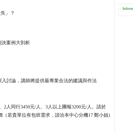
Inform
損失」？
判決案例大剖析
深入討論，講師將提供最專業合法的建議與作法
、2人同行3450元/人、3人以上團報3200元/人。請於
21起為原價（若貴單位有包班需求，請洽本中心分機17 鄭小姐)