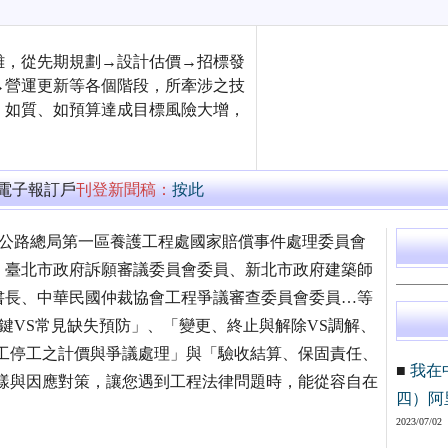
雜，從先期規劃→設計估價→招標發
→營運更新等各個階段，所牽涉之技
、如質、如預算達成目標風險大增，
萬電子報訂戶
刊登新聞稿：
按此
部公路總局第一區養護工程處國家賠償事件處理委員會
、臺北市政府訴願審議委員會委員、新北市政府建築師
書長、中華民國仲裁協會工程爭議審查委員會委員…等
鍵VS常見缺失預防」、「變更、終止與解除VS調解、
工停工之計價與爭議處理」與「驗收結算、保固責任、
■
我在
樣與因應對策，讓您遇到工程法律問題時，能從容自在
四）阿
2023/07/02