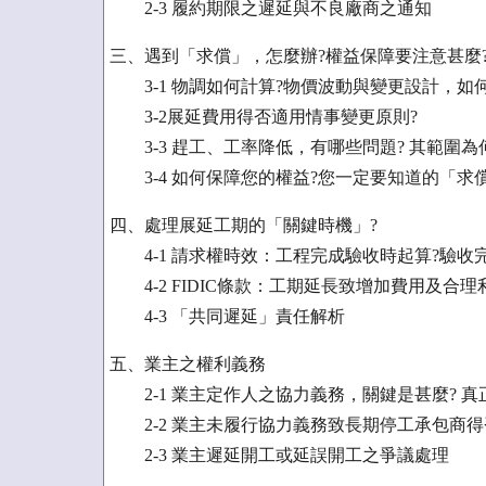
2-3 履約期限之遲延與不良廠商之通知
三、遇到「求償」，怎麼辦?權益保障要注意甚麼
3-1 物調如何計算?物價波動與變更設計，如何
3-2展延費用得否適用情事變更原則?
3-3 趕工、工率降低，有哪些問題? 其範圍為
3-4 如何保障您的權益?您一定要知道的「求
四、處理展延工期的「關鍵時機」?
4-1 請求權時效：工程完成驗收時起算?驗收
4-2 FIDIC條款：工期延長致增加費用及合理
4-3 「共同遲延」責任解析
五、業主之權利義務
2-1 業主定作人之協力義務，關鍵是甚麼? 真正義
2-2 業主未履行協力義務致長期停工承包商得
2-3 業主遲延開工或延誤開工之爭議處理