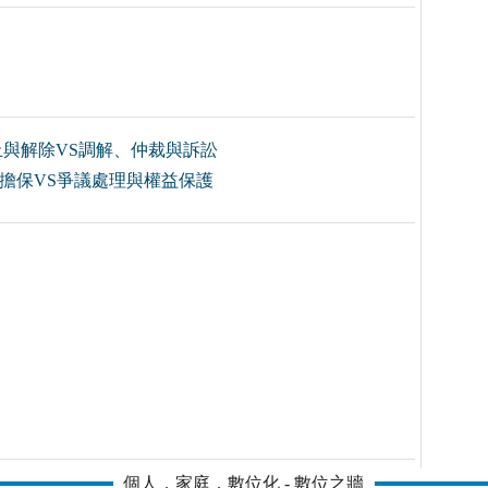
止與解除VS調解、仲裁與訴訟
擔保VS爭議處理與權益保護
個人．家庭．數位化 - 數位之牆