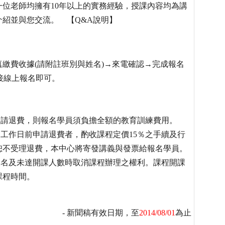
位老師均擁有10年以上的實務經驗，授課內容均為講
紹並與您交流。 【Q&A說明】
繳費收據(請附註班別與姓名)→來電確認→完成報名
直接線上報名即可。
。
。
申請退費，則報名學員須負擔全額的教育訓練費用。
個工作日前申請退費者，酌收課程定價15％之手續及行
恕不受理退費，本中心將寄發講義與發票給報名學員。
報名及未達開課人數時取消課程辦理之權利。課程開課
課程時間。
- 新聞稿有效日期，至
2014/08/01
為止