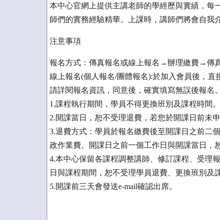
本中心官網上提供主講老師的學經歷與實績，每一
師們的實務經驗精華。上課時，講師們將會自我介
注意事項
報名方式：傳真報名或線上報名→辦理繳費→傳真
線上報名(個人報名/團體報名):於加入會員後，
請詳閱報名資訊，同意後，確實填寫無誤後報名
1.課程執行期間，學員不得更換班別及課程時間
2.開課當日，恕不受理退費，若您於開課日前未
3.退費方式：學員於報名繳費後至開課日之前二
政作業費。開課日之前一個工作日與開課當日，
4.本中心保留各課程調整講師、修訂課程、受理
日與課程期間，恕不受理學員退費、更換班別及
5.開課前三天會發送e-mail確認出席。