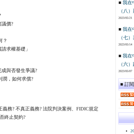
■
我在
（八）
?
2023/05/21
議價?
■
我在
（七）
何？
2023/05/14
償請求權基礎」
■
我在
（六）
完成與否發生爭議?
2023/05/07
利潤，如何求償?
■ 訂
務? 不真正義務? 法院判決案例、FIDIC規定
否終止契約?
2