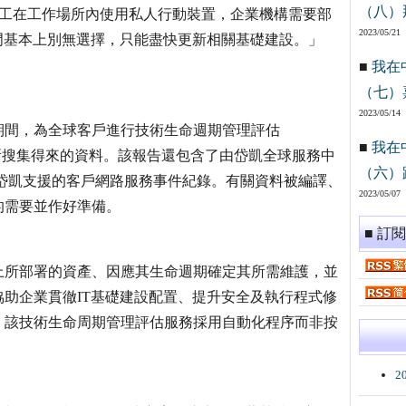
（八）
員工在工作場所內使用私人行動裝置，企業機構需要部
2023/05/21
門基本上別無選擇，只能盡快更新相關基礎建設。」
■
我在
（七）
2023/05/14
3年期間，為全球客戶進行技術生命週期管理評估
■
我在
Assessments)時所搜集得來的資料。該報告還包含了由岱凱全球服務中
（六）
的資料，當中涉及岱凱支援的客戶網路服務事件紀錄。有關資料被編譯、
2023/05/07
的需要並作好準備。
■ 訂
上所部署的資產、因應其生命週期確定其所需維護，並
助企業貫徹IT基礎建設配置、提升安全及執行程式修
。該技術生命周期管理評估服務採用自動化程序而非按
2