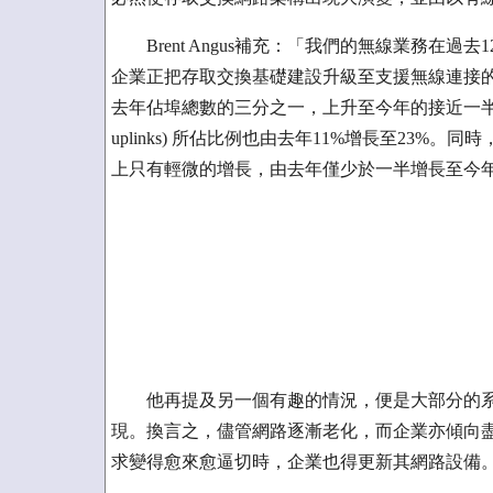
Brent Angus補充：「我們的無線業務在過
企業正把存取交換基礎建設升級至支援無線連接的趨勢
去年佔埠總數的三分之一，上升至今年的接近一半 (45%
uplinks) 所佔比例也由去年11%增長至23%。同時，支
上只有輕微的增長，由去年僅少於一半增長至今
他再提及另一個有趣的情況，便是大部分的系
現。換言之，儘管網路逐漸老化，而企業亦傾向
求變得愈來愈逼切時，企業也得更新其網路設備