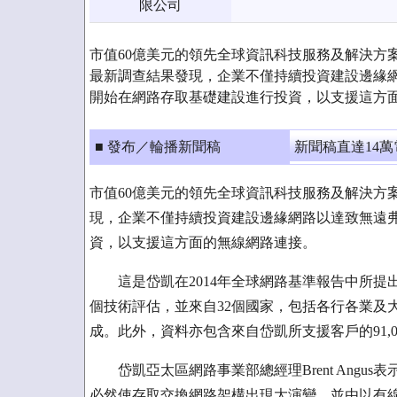
限公司
市值60億美元的領先全球資訊科技服務及解決方案供應商岱凱
最新調查結果發現，企業不僅持續投資建設邊緣
開始在網路存取基礎建設進行投資，以支援這方
■ 發布／輪播新聞稿
新聞稿直達14
市值60億美元的領先全球資訊科技服務及解決方案供應商岱
現，企業不僅持續投資建設邊緣網路以達致無遠
資，以支援這方面的無線網路連接。
這是岱凱在2014年全球網路基準報告中所提出的
個技術評估，並來自32個國家，包括各行各業及大
成。此外，資料亦包含來自岱凱所支援客戶的91,000個網路服務
岱凱亞太區網路事業部總經理Brent Angu
必然使存取交換網路架構出現大演變，並由以有