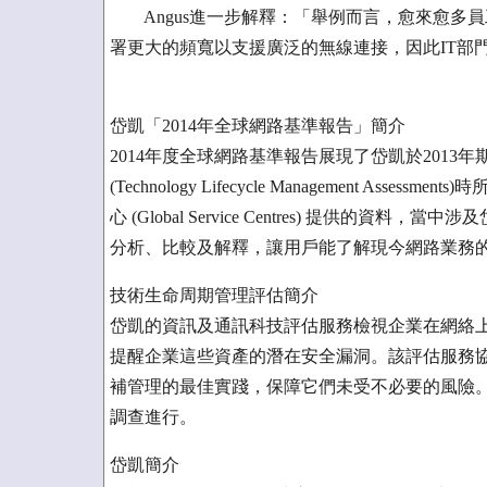
Angus進一步解釋：「舉例而言，愈來愈多
署更大的頻寬以支援廣泛的無線連接，因此IT部
岱凱「2014年全球網路基準報告」簡介
2014年度全球網路基準報告展現了岱凱於201
(Technology Lifecycle Management 
心 (Global Service Centres) 提供
分析、比較及解釋，讓用戶能了解現今網路業務
技術生命周期管理評估簡介
岱凱的資訊及通訊科技評估服務檢視企業在網絡
提醒企業這些資產的潛在安全漏洞。該評估服務協
補管理的最佳實踐，保障它們未受不必要的風險
調查進行。
岱凱簡介