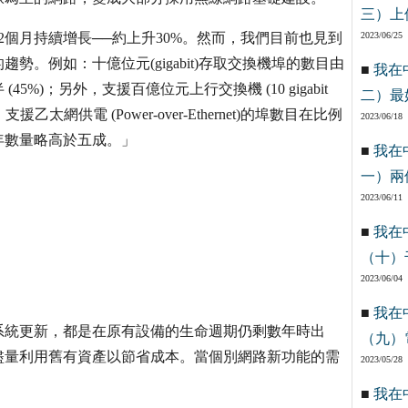
三）上
去12個月持續增長──約上升30%。然而，我們目前也見到
2023/06/25
。例如：十億位元(gigabit)存取交換機埠的數目由
■
我在
)；另外，支援百億位元上行交換機 (10 gigabit
二）最
援乙太網供電 (Power-over-Ethernet)的埠數目在比例
2023/06/18
年數量略高於五成。」
■
我在
一）兩
2023/06/11
■
我在
（十）
2023/06/04
■
我在
統更新，都是在原有設備的生命週期仍剩數年時出
（九）
盡量利用舊有資產以節省成本。當個別網路新功能的需
2023/05/28
。
■
我在