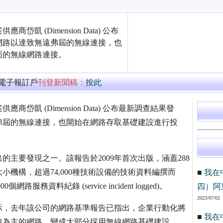
 (Dimension Data) 公布
網路以達致無遠弗屆的無線連接，也
面的無線網路連接。
萬電子報訂戶
刊登新聞稿：
按此
凱 (Dimension Data) 公布最新調查結果發
弗屆的無線連接，也開始在網路存取基礎建設進行投
主要發現之一。該報告於2009年首次出版，涵蓋288
小機構，超過74,000種技術設備的技術資料編撰而
■
我在
資料紀錄 (service incident logged)。
四）阿
2023/07/02
s表示，去年該公司的網路基準報告已指出，企業行動化將
■
我在
線為主的網路，變成大部分採用無線網路基礎建設。