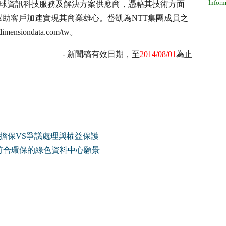
Inform
年，是領先的全球資訊科技服務及解決方案供應商，憑藉其技術方面
助客戶加速實現其商業雄心。岱凱為NTT集團成員之
ondata.com/tw。
- 新聞稿有效日期，至
2014/08/01
為止
擔保VS爭議處理與權益保護
符合環保的綠色資料中心願景