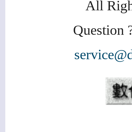
All Rig
Question ?
service@d