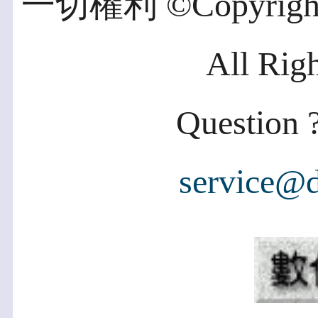
一切權利 ©Copyright 2
All Rig
Question ?
service@d