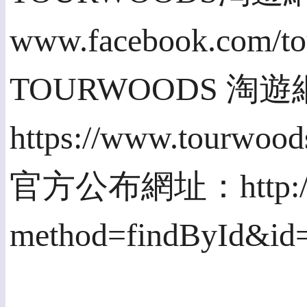
www.facebook.com/t
TOURWOODS 
https://www.tourwood
官方公布網址：http://ww
method=findById&id