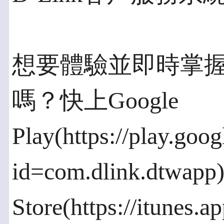
想要體驗並即時掌握D
嗎？快上Google
Play(https://play.goog
id=com.dlink.dtwap
Store(https://itunes.a