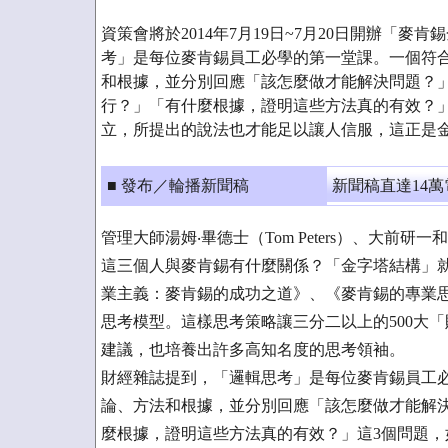
資策會將於2014年7月19日~7月20日開辦「
考」是每位麥肯錫員工必學的第一堂課。一個符
和根據，並分別回應「該怎麼做才能解決問題？
行？」「有什麼根據，證明這些方法真的有效？」
立，所提出的說法也才能足以讓人信服，這正是
■ 發布／輪播新聞稿
新聞稿直達14
管理大師湯姆‧畢德士（Tom Peters）、大前研一和I
這三個人與麥肯錫有什麼關係？「金字塔結構」就
業主義：麥肯錫的成功之道》、《麥肯錫的專業
思考模型。這樣思考策略讓三分二以上的500大
建議，也培養出許多高知名度的思考領袖。
財經雜誌提到，「邏輯思考」是每位麥肯錫員工
論、方法和根據，並分別回應「該怎麼做才能解
麼根據，證明這些方法真的有效？」這3個問題