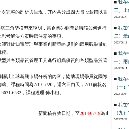
■
我在
三）上
一次完整的剖析與呈現，其內共分成四大階段並輔以實
2023/06/25
■
我在
字塔三角型模型來說明，當企業碰到問題時該如何進行
二）最
及思考解決方案時應注意的事項。
2023/06/18
大師對於知識管理與事業創新策略規劃的應用觀點做結
流程。
■
我在
模型與各類品質管理工具進行組織優質的各類型品質管
一）兩
2023/06/11
再輔以全球新興市場分析的內容，協助現場學員從國際
■
我在
程時間為7/19~7/20，週六日白天，7/11前報名
（十）
31-6532，課程經理 傅小姐。
2023/06/04
■
我在
（九）
- 新聞稿有效日期，至
2014/07/19
為止
2023/05/28