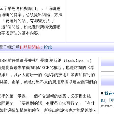
麥肯錫金字塔思考術與應用」，「邏輯思
合邏輯的答案，必須提出結論、方法
」「要達到的話，有哪些方法可
這3個問題，如此邏輯架構便能確
金字塔原理的基本內容。
萬電子報訂戶
刊登新聞稿：
按此
BM前任董事長兼執行長路‧葛斯納（Louis Gerstner）
是麥肯鍚專業顧問師MECE的核心，也是坊間的《專
思維》，以及大前研一的《思考的技術》等書所探討的
「財星」企業，願意付出昂貴的費用來換取這些顧問們的
■
我在
必學的第一堂課。一個符合邏輯的答案，必須提出結
四）阿
決問題？」「要達到的話，有哪些方法可行？」「有什
2023/07/02
，如此邏輯架構便能確立，所提出的說法也才能足以讓人