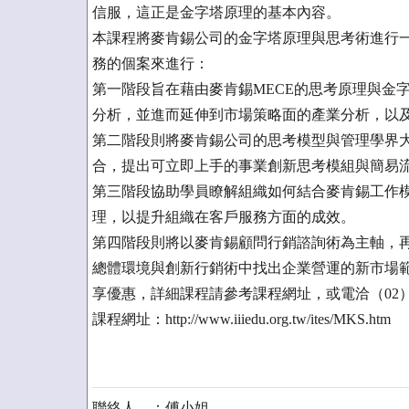
信服，這正是金字塔原理的基本內容。
本課程將麥肯錫公司的金字塔原理與思考術進行
務的個案來進行：
第一階段旨在藉由麥肯錫MECE的思考原理與金
分析，並進而延伸到市場策略面的產業分析，以
第二階段則將麥肯錫公司的思考模型與管理學界
合，提出可立即上手的事業創新思考模組與簡易
第三階段協助學員瞭解組織如何結合麥肯錫工作
理，以提升組織在客戶服務方面的成效。
第四階段則將以麥肯錫顧問行銷諮詢術為主軸，
總體環境與創新行銷術中找出企業營運的新市場範疇。課
享優惠，詳細課程請參考課程網址，或電洽（02）66
課程網址：http://www.iiiedu.org.tw/ites/MKS.htm
聯絡人 ：傅小姐