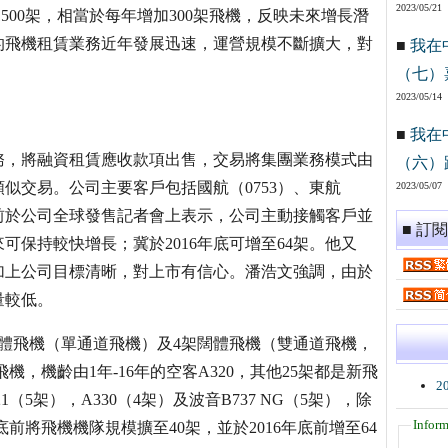
2023/05/21
1500架，相當於每年增加300架飛機，反映未來增長潛
的飛機租賃業務近年發展迅速，運營規模不斷擴大，對
■
我在
（七）
2023/05/14
■
我在
務，將融資租賃應收款項出售，交易將集團業務模式由
（六）
似交易。公司主要客戶包括國航（0753）、東航
2023/05/07
文早前於公司全球發售記者會上表示，公司主動接觸客戶並
■ 訂
保持較快增長；冀於2016年底可增至64架。他又
加上公司目標清晰，對上市有信心。潘浩文強調，由於
量較低。
架窄體飛機（單通道飛機）及4架闊體飛機（雙通道飛機，
飛機，機齡由1年-16年的空客A320，其他25架都是新飛
2
1（5架），A330（4架）及波音B737 NG（5架），除
Inform
底前將飛機機隊規模擴至40架，並於2016年底前增至64