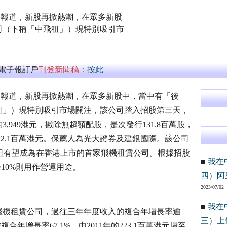
經濟日報》報道，新股再掀熱潮，在眾多新股
司（下稱「中飛租」）現特別吸引市
萬電子報訂戶
刊登新聞稿：
按此
《經濟日報》報道，新股再掀熱潮，在眾多新股中，當中有「後
租」）現特別吸引市場關注，該公司踏入招股第三天，
約3,949港元，撇除無超額配股，是次發行131.8百萬股，
22.1百萬港元。保薦人為光大證券及建銀國際。該公司
中飛租有望成為在香港上市的首家飛機租賃公司。根據招股
■
我在
10%則用作營運用途。
四）阿
2023/07/02
■
我在
飛機租賃公司，過往三年年度收入的複合年增長率逾
三）上
合年增長率67.1%，由2011年的223.1百萬港元增至