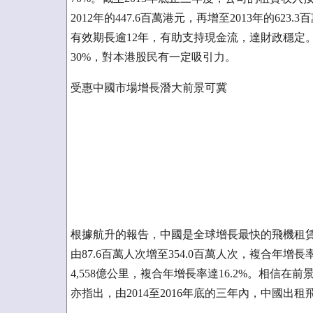
2012年的447.6百萬港元，再增至2013年的6
有效期長逾12年，有助支持現金流，達財政穩定
30%，對本港股民有一定吸引力。
受惠中國市場增長潛大前景可冀
根據航升的報告，中國是全球增長最快的飛機租賃行
由87.6百萬人次增至354.0百萬人次，複合年增長
4,558億公里，複合年增長率達16.2%。相信
亦指出，由2014至2016年底的三年內，中國出租