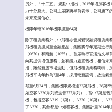
另外，「十二五」 規劃中指出，2015年增加客機
力十分龐大。公司主席陳爽早前表示，公司旗下
未來充滿信心。
機隊年輕2016年機隊擴至64架
除了租賃業務外，中飛租亦發展變現融資租賃業
飛機租賃擴展至金融產品，集團將每年定期進行類
（0670）和南航（1055）。首席執行官潘浩
向其提供增值服務，並有能力處置舊機，相信未來可
指，雖然新股市場波動，但飛機租賃業務獨特，
飛機平均年齡為3至4年，採用較新設備，故油氣
截至6月24日，集團機隊規模達32架飛機，28
如空客A330系列或波音777系列），當中7架是舊
機，包括空客A319（1架）、A320（10架）、A32
了A330，其餘都是中短程客機。集團計畫2014年