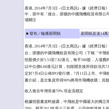
香港, 2014年7月3日 - (亞太商訊) - 據《
中，當中有「後台」撐腰的中國飛機租賃有限公
場關注
■ 發布／輪播新聞稿
新聞稿直達14
香港, 2014年7月3日 - (亞太商訊) - 據
台」撐腰的中國飛機租賃有限公司（下稱「中飛
招股價介於5.53至7.82港元，每手500股，入場費
以中位價6.68港元計算，扣除開支後所得款項共7
定於7月4日公佈IPO發行價，7月11日上市。
書介紹，是次集資所得90%將用作飛機收購；其餘
收入複合年增長逾70% 現金流穩定
根據招股書資料披露，中飛租是中國最大的獨立
70%。截至2013年底止三年度，公司的租賃收入按複