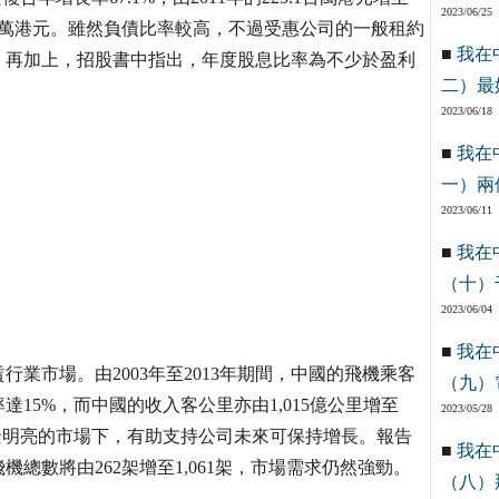
2023/06/25
23.3百萬港元。雖然負債比率較高，不過受惠公司的一般租約
■
我在
。再加上，招股書中指出，年度股息比率為不少於盈利
二）最
2023/06/18
■
我在
一）兩
2023/06/11
■
我在
（十）
2023/06/04
■
我在
業市場。由2003年至2013年期間，中國的飛機乘客
（九）
率達15%，而中國的收入客公里亦由1,015億公里增至
2023/05/28
在前景明亮的市場下，有助支持公司未來可保持增長。報告
■
我在
飛機總數將由262架增至1,061架，市場需求仍然強勁。
（八）