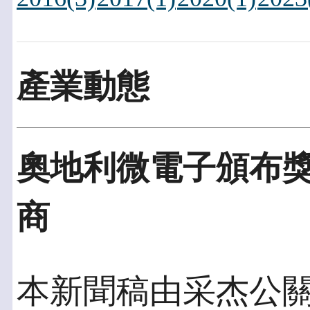
產業動態
奧地利微電子頒布
商
本新聞稿由采杰公