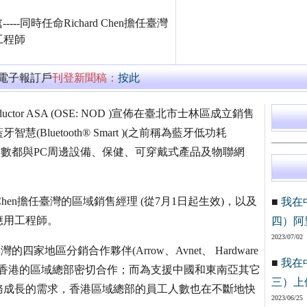
----同時任命Richard Chen擔任臺灣
工程師
萬電子報訂戶
刊登新聞稿：
按此
onductor ASA (OSE: NOD )宣佈在臺北市士林區成立銷售
luetooth® Smart )(之前稱為藍牙低功耗
些查詢中，大多數都與PC周邊設備、保健、可穿戴式產品及物聯網
d Chen擔任臺灣的區域銷售經理 (從7月1日起生效)，以及
■
我在
場應用工程師。
四）阿
2023/07/02
家地區分銷合作夥伴(Arrow、Avnet、 Hardware
■
我在
ctronics)，以及香港的區域總部密切合作；而為支援中國和東南亞其它
三）上
務成長的需求，香港區域總部的員工人數也在不斷地快
2023/06/25