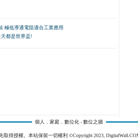
裝 極低導通電阻適合工業應用
天天都是世界盃!
個人．家庭．數位化 - 數位之牆
本站保留一切權利 ©Copyright 2023, DigitalWall.COM. All 