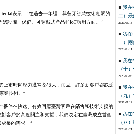
■
我在
l') Ytterdal表示：“在過去一年裡，與藍牙智慧技術相關的
二）最
邊設備、保健、可穿戴式產品和IoT應用方面。”
2023/06/18
■
我在
一）兩
2023/06/11
■
我在
（十）
2023/06/04
到的上市時間壓力通常都很大，而且，許多新客戶都缺乏
■
我在
專業技術。”
（九）
2023/05/28
c和分銷合作夥伴在快速、有效回應臺灣客戶在銷售和技術支援的
■
我在
們對客戶的高度關注和支援，我們決定在臺灣成立首個
（八）
成長的需求。”
2023/05/21