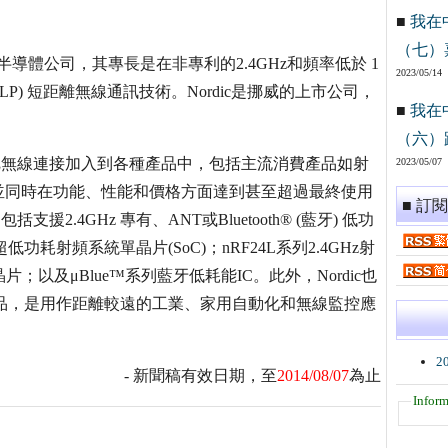
■
我在
（七）
是一家無晶圓廠的半導體公司，其專長是在非專利的2.4GHz和頻率低於 1
2023/05/14
ULP) 短距離無線通訊技術。Nordic是挪威的上市公司，
■
我在
（六）
，把無線連接加入到各種產品中，包括主流消費產品如射
2023/05/07
並同時在功能、性能和價格方面達到甚至超過最終使用
■ 訂
2.4GHz 專有、ANT或Bluetooth® (藍牙) 低功
低功耗射頻系統單晶片(SoC)；nRF24L系列2.4GHz射
晶片；以及μBlue™系列藍牙低耗能IC。此外，Nordic也
系列產品，是用作距離較遠的工業、家用自動化和無線監控應
2
- 新聞稿有效日期，至
2014/08/07
為止
Inform