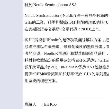
關於 Nordic Semiconductor ASA
Nordic Semiconductor (‘Nordic’) 
GHz的工業、科學和醫療(ISM)頻段的超低功耗 (
在奧斯陸證券交易所 (交易代碼：NOD)上市。
客戶可以利用Nordic的超低功耗無線解決方案
頻遙控器以至最先進、最有創新性的無線設備，
者的期望。Nordic公司設計和製造四個產品系列，包括支援
耗射頻軟體協定的通用矽架構 nRF51系列2.4GHz超
頻系統單晶片(SoC)；nRF24AP2系列ANT連接性
提供nRF2460音頻流IC和頻率低於1GHz的
用系統的理想方案。
聯絡人 ：Iris Koo