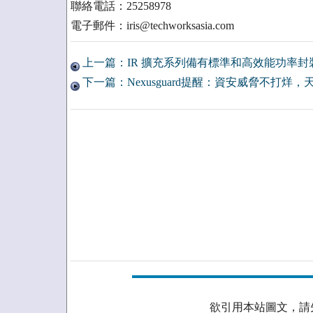
聯絡電話：25258978
電子郵件：iris@techworksasia.com
上一篇：IR 擴充系列備有標準和高效能功率封
下一篇：Nexusguard提醒：資安威脅不打烊，
欲引用本站圖文，請先取得授權。