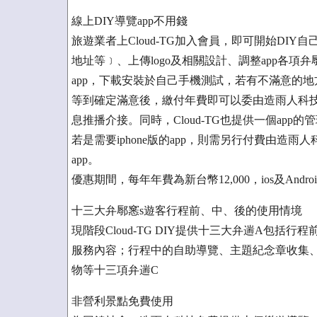
線上DIY導覽app不用錢
旅遊業者上Cloud-TG加入會員，即可開始DIY
地址等﹞、上傳logo及相關設計、調整app各項弁
app，下載安裝於自己手機測試，若有不滿意的
等到確定滿意後，繳付年費即可以委由造雨人科技進行上架
息推播介接。同時，Cloud-TG也提供一個app的
若是需要iphone版的app，則需另行付費由造雨人科技
app。
優惠期間，每年年費為新台幣12,000，ios及And
十三大弁鄏窸s遊客行程前、中、後的使用情境
現階段Cloud-TG DIY提供十三大弁遄A包
服務內容；行程中的自助導覽、主題紀念章收集、
物等十三項弁遄C
非營利景點免費使用