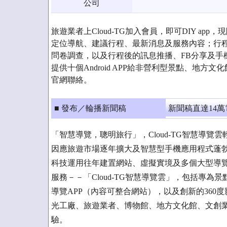
公司
旅遊業者上Cloud-TG加入會員，即可DIY ap
定位導航、建議行程、最新消息及服務內容；行
問卷調查，以及行程後的訊息推播、FB分享及手
提供十個Android APP給非營利型景點、地方文化
官網聯絡。
■ 發布／輪播新聞稿
新聞稿直達14
「智慧導覽，聰明旅行」，Cloud-TG智慧導覽雲輕
因應旅遊市場逐年擴大及智慧型手機應用程式蓬勃
科技運用往年建置網站、虛擬實境及多個大型導覽
服務－－「Cloud-TG智慧導覽雲」，包括專為景
導覽APP（內容可整合網站），以及創新的360度
光工廠、旅遊業者、博物館、地方文化館、文創業
驗。