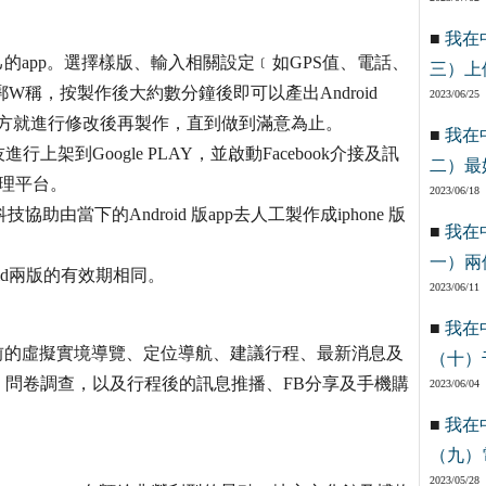
■
我在
自己的app。選擇樣版、輸入相關設定﹝如GPS值、電話、
三）上
鄏W稱，按製作後大約數分鐘後即可以產出Android
2023/06/25
地方就進行修改後再製作，直到做到滿意為止。
■
我在
到Google PLAY，並啟動Facebook介接及訊
二）最
管理平台。
2023/06/18
協助由當下的Android 版app去人工製作成iphone 版
■
我在
一）兩
roid兩版的有效期相同。
2023/06/11
■
我在
括行程前的虛擬實境導覽、定位導航、建議行程、最新消息及
（十）
問卷調查，以及行程後的訊息推播、FB分享及手機購
2023/06/04
■
我在
（九）
2023/05/28