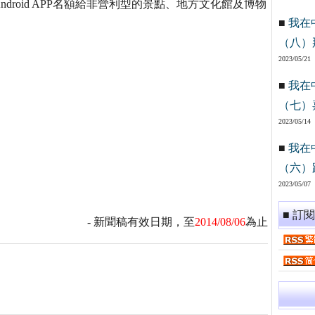
roid APP名額給非營利型的景點、地方文化館及博物
■
我在
。
（八）
2023/05/21
■
我在
（七）
2023/05/14
■
我在
（六）
2023/05/07
■ 訂
- 新聞稿有效日期，至
2014/08/06
為止