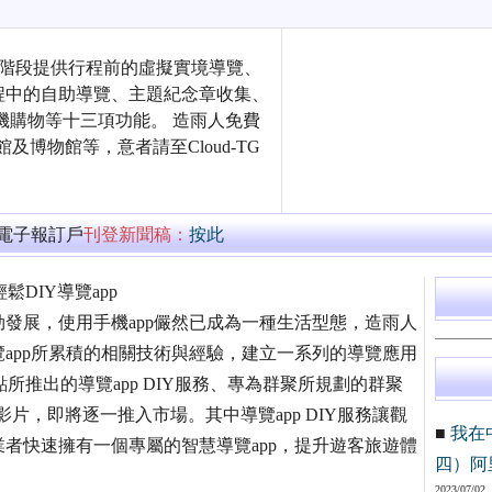
p，現階段提供行程前的虛擬實境導覽、
程中的自助導覽、主題紀念章收集、
機購物等十三項功能。 造雨人免費
館及博物館等，意者請至Cloud-TG
萬電子報訂戶
刊登新聞稿：
按此
鬆DIY導覽app
發展，使用手機app儼然已成為一種生活型態，造雨人
app所累積的相關技術與經驗，建立一系列的導覽應用
點所推出的導覽app DIY服務、專為群聚所規劃的群聚
影片，即將逐一推入市場。其中導覽app DIY服務讓觀
■
我在
者快速擁有一個專屬的智慧導覽app，提升遊客旅遊體
四）阿
2023/07/02