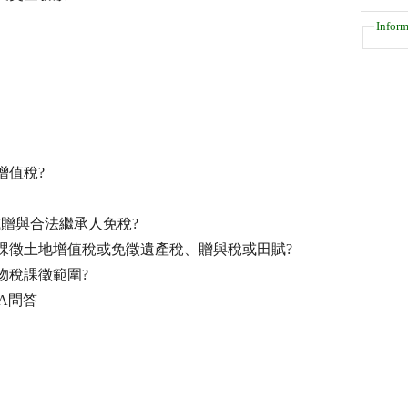
Inform
增值稅?
贈與合法繼承人免稅?
課徵土地增值稅或免徵遺產稅、贈與稅或田賦?
物稅課徵範圍?
A問答