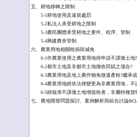
五、耕地移轉之限制
5-1耕地使用及違規處罰
5-2私法人承受耕地之限制
5-3農民團體承受耕地之要件、程序、管制
5-4興建農舍管制
六、農業用地相關稅捐與減免
6-1作農業使用之農業用地得申請不課徵土地
6-2都市土地及非都市土地徵收田賦之場合?
6-3農業用地及地上農作物免徵遺產稅?繼承或
6-4農業用地經依法律變更為非農業用地，不
6-5經核准不課徵土地增值稅者，非屬特種貨
七、農地開發問題探討、案例解析與綜合討論&Q