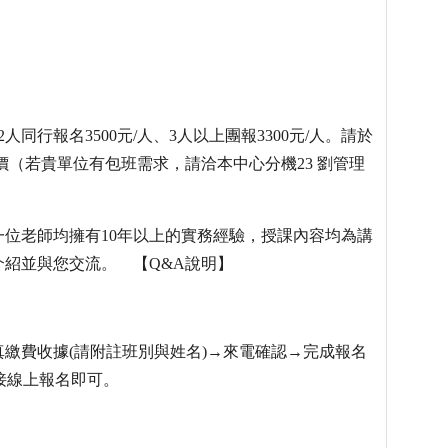
2人同行報名3500元/人、3人以上團報3300元/人。請於
21起為原價（若貴單位有包班需求，請洽本中心分機23 劉管理
位老師均擁有10年以上的實務經驗，授課內容均為講
紹並與您交流。 【Q&A說明】
繳費收據(請附註班別與姓名)→來電確認→完成報名
直接線上報名即可。
。
。