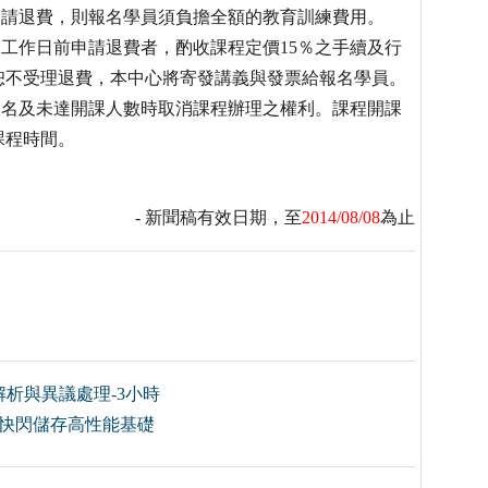
申請退費，則報名學員須負擔全額的教育訓練費用。
個工作日前申請退費者，酌收課程定價15％之手續及行
恕不受理退費，本中心將寄發講義與發票給報名學員。
報名及未達開課人數時取消課程辦理之權利。課程開課
課程時間。
- 新聞稿有效日期，至
2014/08/08
為止
析與異議處理-3小時
C與全快閃儲存高性能基礎