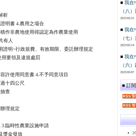
■
我在
（八）
解析
2023/05/21
證明書 4.農用之場合
■
我在
面積作非農地使用得認定為作農業使用
（七）
共有人
2023/05/14
.農用證明~行政規費、有效期限、委託辦理規定
■
我在
使用要領及違規處罰
（六）
2023/05/07
容許使用同意書 4.不予同意項目
超過十四公尺
■ 訂
、抽查
任辦理規定
3.臨時性農業設施申請
2
及獎金發放