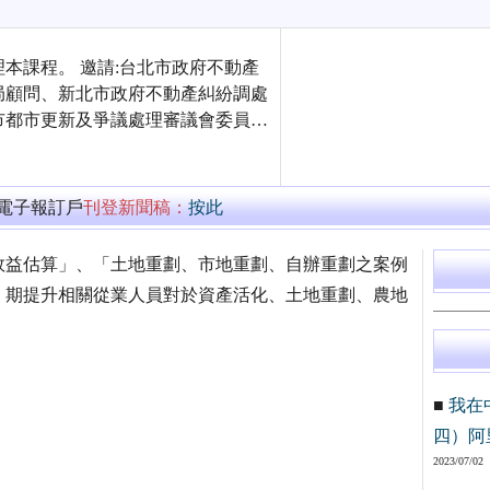
本課程。 邀請:台北市政府不動產
局顧問、新北市政府不動產糾紛調處
市都市更新及爭議處理審議會委員…
萬電子報訂戶
刊登新聞稿：
按此
效益估算」、「土地重劃、市地重劃、自辦重劃之案例
，期提升相關從業人員對於資產活化、土地重劃、農地
■
我在
四）阿
2023/07/02