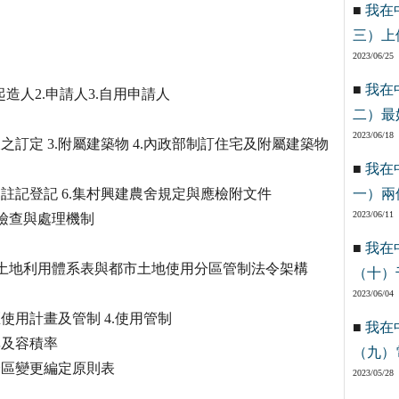
■
我在
三）上
2023/06/25
■
我在
造人2.申請人3.自用申請人
二）最
2023/06/18
訂定 3.附屬建築物 4.內政部制訂住宅及附屬建築物
■
我在
記登記 6.集村興建農舍規定與應檢附文件
一）兩
2023/06/11
檢查與處理機制
■
我在
土地利用體系表與都市土地使用分區管制法令架構
（十）
2023/06/04
使用計畫及管制 4.使用管制
■
我在
率及容積率
（九）
分區變更編定原則表
2023/05/28