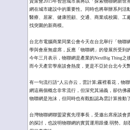
資策會2015年智慧城市展將以「探索物聯網新
網在城市建設中的重要性。同時也將舉辦系列活
醫療、居家、健康照顧、交通、商業或校園、工
找突圍的新商模。
台北市電腦商業同業公會今天在台北舉行「物聯
學與會座無虛席，反應「物聯網」的發展所受到
今年三月表示，物聯網是產業的NextBig Thin
而今天產官學座談會熱度，更是不亞於台北今天
有一句流行語“人云亦云，雲計算;霧裡看花，物
網這兩個概念非常流行，但深究其涵義，卻仿佛
物聯網是泡沫，但同時也有觀點認為雲計算推動
台灣物聯網聯盟梁賓先理事長，受邀出席座談會
的探討，也說明物聯網的實質運用跟優.弱勢。顛