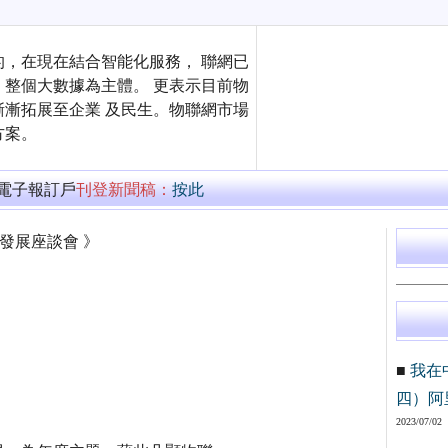
，在現在結合智能化服務， 聯網已
整個大數據為主體。 更表示目前物
漸拓展至企業 及民生。物聯網市場
方案。
萬電子報訂戶
刊登新聞稿：
按此
發展座談會 》
■
我在
四）阿
2023/07/02