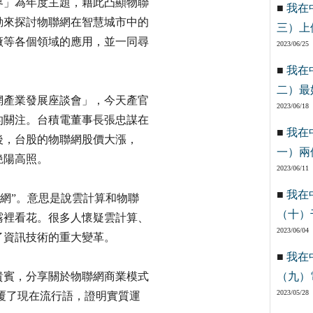
世界」為年度主題，藉此凸顯物聯
■
我在
動來探討物聯網在智慧城市中的
三）上
廠等各個領域的應用，並一同尋
2023/06/25
■
我在
二）最
網產業發展座談會」，今天產官
2023/06/18
的關注。台積電董事長張忠謀在
■
我在
g之後，台股的物聯網股價大漲，
一）兩
艷陽高照。
2023/06/11
■
我在
聯網”。意思是說雲計算和物聯
（十）
霧裡看花。很多人懷疑雲計算、
2023/06/04
了資訊技術的重大變革。
■
我在
貴賓，分享關於物聯網商業模式
（九）
2023/05/28
覆了現在流行語，證明實質運