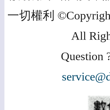
一切權利 ©Copyright 2
All Rig
Question ?
service@d