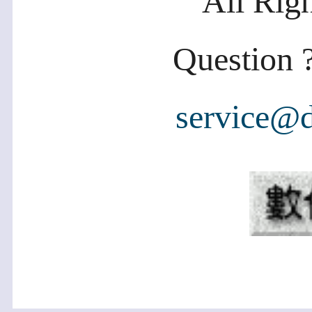
All Rig
Question ?
service@d