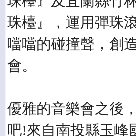
珠檯』及宜蘭縣竹
珠檯』，運用彈珠
噹噹的碰撞聲，創
會。
優雅的音樂會之後
吧!來自南投縣玉峰